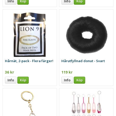
Info
Köp
Info
Köp
Hårnät, 2-pack - Flera färger!
Hårutfyllnad donut - Svart
36 kr
119 kr
Info
Köp
Info
Köp