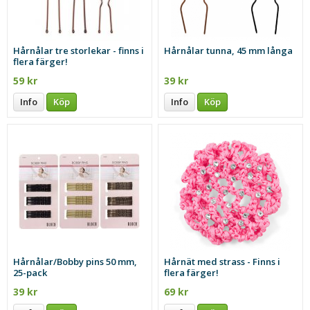
Hårnålar tre storlekar - finns i
Hårnålar tunna, 45 mm långa
flera färger!
59 kr
39 kr
Info
Köp
Info
Köp
Hårnålar/Bobby pins 50 mm,
Hårnät med strass - Finns i
25-pack
flera färger!
39 kr
69 kr