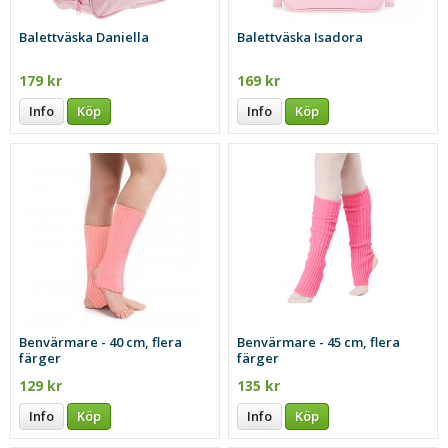
Balettväska Daniella
Balettväska Isadora
179 kr
169 kr
Info
Köp
Info
Köp
Benvärmare - 40 cm, flera
Benvärmare - 45 cm, flera
färger
färger
129 kr
135 kr
Info
Köp
Info
Köp