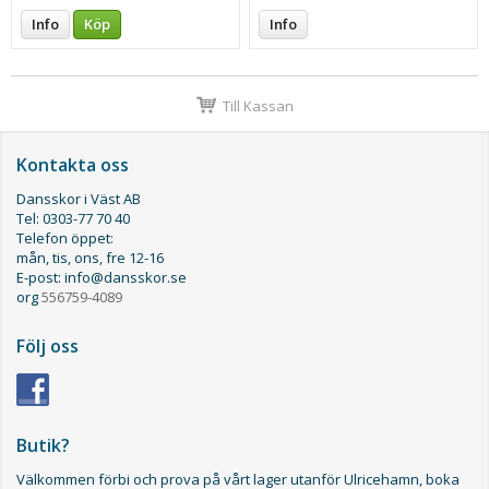
Info
Köp
Info
Till Kassan
Kontakta oss
Dansskor i Väst AB
Tel: 0303-77 70 40
Telefon öppet:
mån, tis, ons, fre 12-16
E-post: info@dansskor.se
org
556759-4089
Följ oss
Butik?
Välkommen förbi och prova på vårt lager utanför Ulricehamn, boka