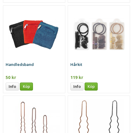
Handledsband
Hårkit
50 kr
119 kr
Info
Köp
Info
Köp