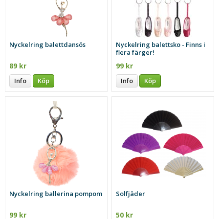
Nyckelring balettdansös
Nyckelring balettsko - Finns i
flera färger!
89 kr
99 kr
Info
Köp
Info
Köp
Nyckelring ballerina pompom
Solfjäder
99 kr
50 kr