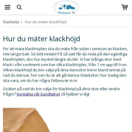
Startsida
Hur du mäter klackhöjd
Produkten har blivit tillagd i varukorgen
Hur du mäter klackhöjd
För att mäta klackhöjden ska du mäta från sidan i centrum av klacken,
inte längst bak. Se bild nedan! På så sätt får du reda på den egentliga
klackhöjden, dvs hur mycket längre du blir. Vi har många skor med
klack i vårt sortiment som har olika klackhöjder, från 1 cm upp till 9 cm.
Vilken klackhöjd du bör välja på dina dansskor beror bland annat på
vad du dansar, hur van du är att gå/dansa i klackskor, hur stadig den
ska vara, om du har några fotbesvär m.m.
Osäker på vad du bör välja för klackhöjd på dina skor eller andra
frågor?
Kontakta vår kundtjänst
så hjälper vi dig!