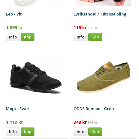
Leo - Vit
Lyriksandal / Tåtrosa bling
1 099 kr
119 kr
200 kr
Info
Köp
Info
Köp
Mojo - Svart
ODDS Remain - Grön
1 119 kr
349 kr
699 kr
Info
Köp
Info
Köp