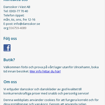
Dansskor i Väst AB
Tel: 0303-77 70 40
Telefon öppet:
mån, tis, ons, fre 12-16
E-post: info@dansskor.se
org
556759-4089
Följ oss
Butik?
Välkommen förbi och prova på vårt lager utanför Ulricehamn, boka
tid innan besöket.
Mer info hittar du här!
Om oss
Vi erbjuder dansskor och danskläder av god kvalitet till
konkurrenskraftiga priser med snabb och personlig service!
Denna webbplats använder cookies för att fungera korrekt och för
dina inställningar och varukorg. Genom att använda sidan