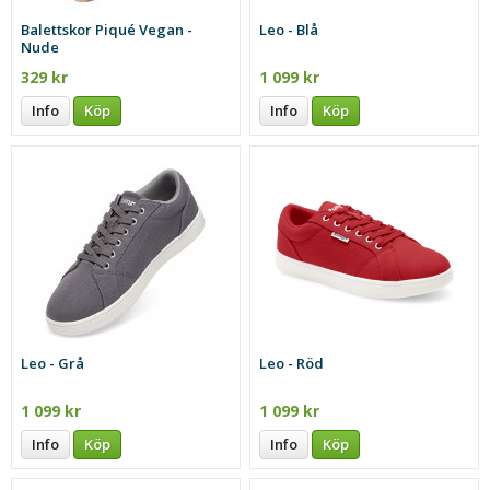
Balettskor Piqué Vegan -
Leo - Blå
Nude
329 kr
1 099 kr
Info
Köp
Info
Köp
Leo - Grå
Leo - Röd
1 099 kr
1 099 kr
Info
Köp
Info
Köp