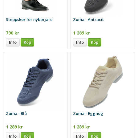
Steppskor för nybörjare
Zuma - Antracit
790 kr
1 289 kr
Info
Köp
Info
Köp
Zuma - Blå
Zuma - Eggnog
1 289 kr
1 289 kr
Info
Köp
Info
Köp