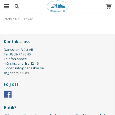
Startsida
Länkar
Produkten har blivit tillagd i varukorgen
Kontakta oss
Dansskor i Väst AB
Tel: 0303-77 70 40
Telefon öppet:
mån, tis, ons, fre 12-16
E-post: info@dansskor.se
org
556759-4089
Följ oss
Butik?