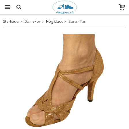
Startsida
Damskor
Hög klack
Sara - Tan
Produkten har blivit tillagd i varukorgen