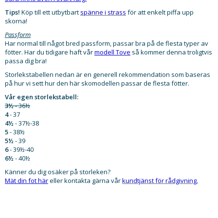
Tips!
Köp till ett utbytbart
spänne i strass
för att enkelt piffa upp
skorna!
Passform
Har normal till något bred passform, passar bra på de flesta typer av
fötter. Har du tidigare haft vår
modell Tove
så kommer denna troligtvis
passa dig bra!
Storlekstabellen nedan är en generell rekommendation som baseras
på hur vi sett hur den här skomodellen passar de flesta fötter.
Vår egen storlekstabell:
3½
- 36½
4
- 37
4½
- 37½-38
5
- 38½
5½
- 39
6
- 39½-40
6½
- 40½
Känner du dig osäker på storleken?
Mät din fot här
eller kontakta gärna vår
kundtjänst för rådgivning.