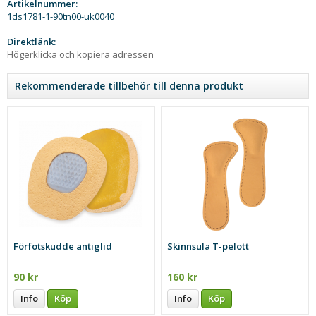
Artikelnummer:
1ds1781-1-90tn00-uk0040
Direktlänk:
Högerklicka och kopiera adressen
Rekommenderade tillbehör till denna produkt
Förfotskudde antiglid
Skinnsula T-pelott
90 kr
160 kr
Info
Köp
Info
Köp