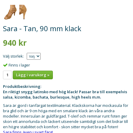
Sara - Tan, 90 mm klack
940 kr
Välj storlek:
Finns i lager
Lägg i varukorg »
Produktbeskrivning:
En riktigt snygg latinsko med hög klack! Passar bra till exempelvis
salsa, kizomba, bachata, burlesque, high heels m.m.
Sara är gjord i tanfärgat textilmaterial. Klackskorna har mockasula för
bra glid och är 9 cm höga med en smalare klack än våra andra
modeller. Innersulan är guldfärgad. T-sleif och remmar runt foten ger
skon ett annorlunda och läckert utseende samtidigt som det bidrar till
en högre stabilitet och komfort - skon sitter mycket bra på foten!
Sara finns även i svart färg!