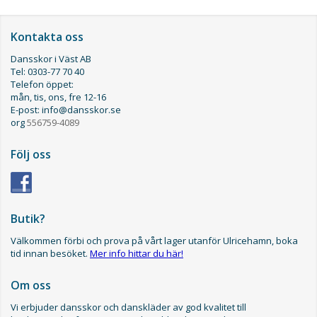
Kontakta oss
Dansskor i Väst AB
Tel: 0303-77 70 40
Telefon öppet:
mån, tis, ons, fre 12-16
E-post: info@dansskor.se
org
556759-4089
Följ oss
Butik?
Välkommen förbi och prova på vårt lager utanför Ulricehamn, boka
tid innan besöket.
Mer info hittar du här!
Om oss
Vi erbjuder dansskor och danskläder av god kvalitet till