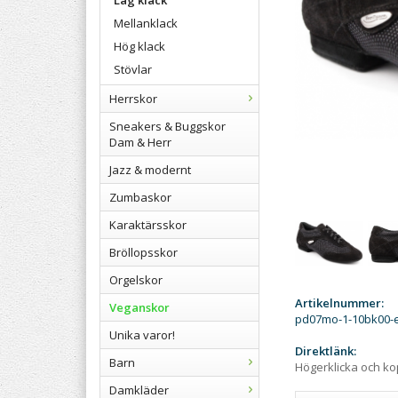
Låg klack
Mellanklack
Hög klack
Stövlar
Herrskor
Sneakers & Buggskor
Dam & Herr
Jazz & modernt
Zumbaskor
Karaktärsskor
Bröllopsskor
Orgelskor
Artikelnummer:
Veganskor
pd07mo-1-10bk00-
Unika varor!
Direktlänk:
Barn
Högerklicka och k
Damkläder