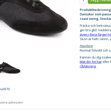
Produktbeskrivning
Dansskor som passar 
coast swing, lineda
Fräcka och bekväma 
ger bra glid. Vadder
även i flera färger h
Skon är helt i skinn,
Passform
Normal fotvidd och sk
Känner du dig osäke
Mät din fot här
eller
rådgivning.
eu0370
opiera adressen