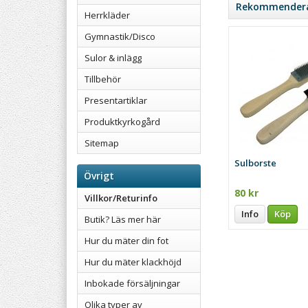
Rekommenderad
Herrkläder
Gymnastik/Disco
Sulor & inlägg
Tillbehör
Presentartiklar
Produktkyrkogård
Sitemap
Sulborste
Övrigt
80 kr
Villkor/Returinfo
Info
Köp
Butik? Läs mer här
Hur du mäter din fot
Hur du mäter klackhöjd
Inbokade försäljningar
Olika typer av