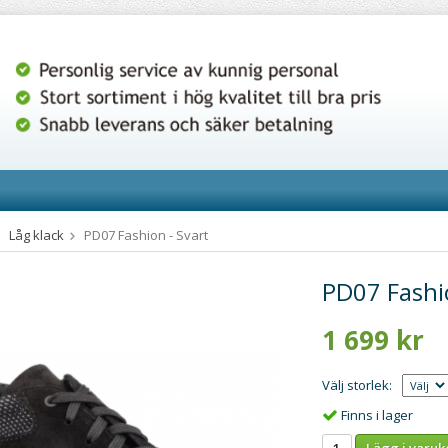
Låg klack
PD07 Fashion - Svart
PD07 Fashio
1 699 kr
Välj storlek:
Finns i lager
Lägg i varuk