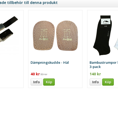
e tillbehör till denna produkt
Dämpningskudde - Häl
Bambustrumpor l
3-pack
40 kr
140 kr
80 kr
Info
Köp
Info
Köp