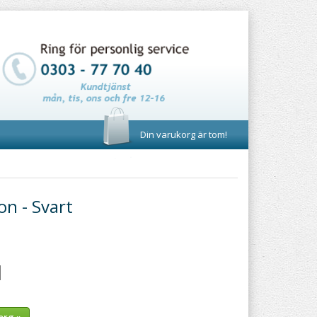
Din varukorg är tom!
n - Svart
org »