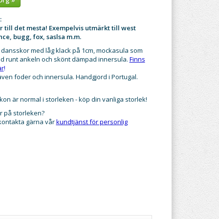
:
till det mesta! Exempelvis utmärkt till west
nce, bugg, fox, saslsa m.m.
dansskor med låg klack på 1cm, mockasula som
ad runt ankeln och skönt dämpad innersula.
Finns
är
!
 även foder och innersula. Handgjord i Portugal.
on är normal i storleken - köp din vanliga storlek!
r på storleken?
 kontakta gärna vår
kundtjänst för personlig