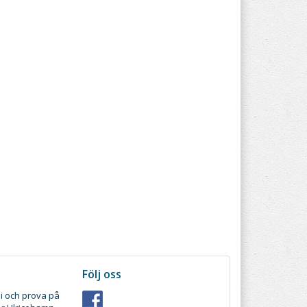
Följ oss
i och prova på