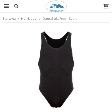
Startsida
Herrkläder
Dansdräkt Fred - Svart
Produkten har blivit tillagd i varukorgen