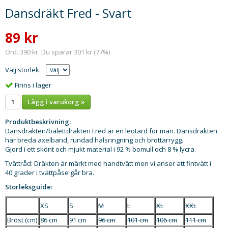
Dansdräkt Fred - Svart
89 kr
Ord. 390 kr. Du sparar 301 kr (77%)
Välj storlek:
Finns i lager
Lägg i varukorg »
Produktbeskrivning:
Dansdräkten/balettdräkten Fred är en leotard för män. Dansdräkten
har breda axelband, rundad halsringning och brottarrygg.
Gjord i ett skönt och mjukt material i 92 % bomull och 8 % lycra.
Tvättråd: Dräkten är märkt med handtvätt men vi anser att fintvätt i
40 grader i tvättpåse går bra.
Storleksguide:
XS
S
M
L
XL
XXL
Bröst (cm)
86 cm
91 cm
96 cm
101 cm
106 cm
111 cm