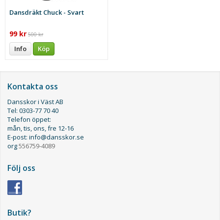
Dansdräkt Chuck - Svart
99 kr
500 kr
Info
Köp
Kontakta oss
Dansskor i Väst AB
Tel: 0303-77 70 40
Telefon öppet:
mån, tis, ons, fre 12-16
E-post: info@dansskor.se
org
556759-4089
Följ oss
Butik?