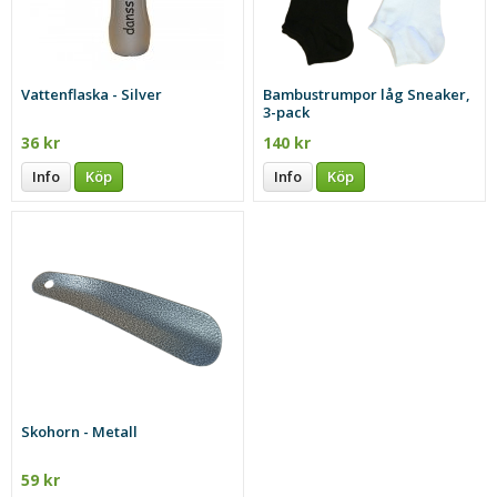
Vattenflaska - Silver
Bambustrumpor låg Sneaker,
3-pack
36 kr
140 kr
Info
Köp
Info
Köp
Skohorn - Metall
59 kr