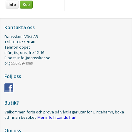
Info
Köp
Kontakta oss
Dansskor i Väst AB
Tel: 0303-77 70 40
Telefon öppet:
mån, tis, ons, fre 12-16
E-post: info@dansskor.se
org
556759-4089
Följ oss
Butik?
Välkommen förbi och prova på vårt lager utanför Ulricehamn, boka
tid innan besöket.
Mer info hittar du här!
Om oss