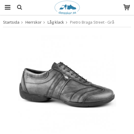
Startsida
Herrskor
Låg klack
Pietro Braga Street - Grå
Produkten har blivit tillagd i varukorgen