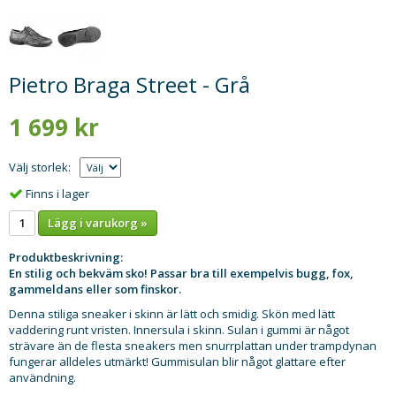
Pietro Braga Street - Grå
1 699 kr
Välj storlek:
Finns i lager
Lägg i varukorg »
Produktbeskrivning:
En stilig och bekväm sko! Passar bra till exempelvis bugg, fox,
gammeldans eller som finskor.
Denna stiliga sneaker i skinn är lätt och smidig. Skön med lätt
vaddering runt vristen. Innersula i skinn. Sulan i gummi är något
strävare än de flesta sneakers men snurrplattan under trampdynan
fungerar alldeles utmärkt! Gummisulan blir något glattare efter
användning.