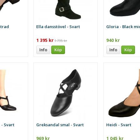
strad
Ella dansstövel - Svart
Gloria - Black m
1 395 kr
940 kr
1 795 kr
Info
Köp
Info
Köp
- Svart
Greksandal smal - Svart
Heidi - Svart
969 kr
1 045 kr