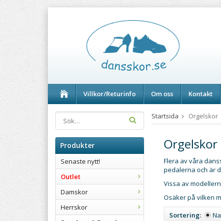
Villkor/Returinfo
Om oss
Kontakt
Startsida
Orgelskor
Orgelskor
Produkter
Flera av våra dans
Senaste nytt!
pedalerna och är d
Outlet
Vissa av modellerna
Damskor
Osäker på vilken m
Herrskor
Sortering:
N