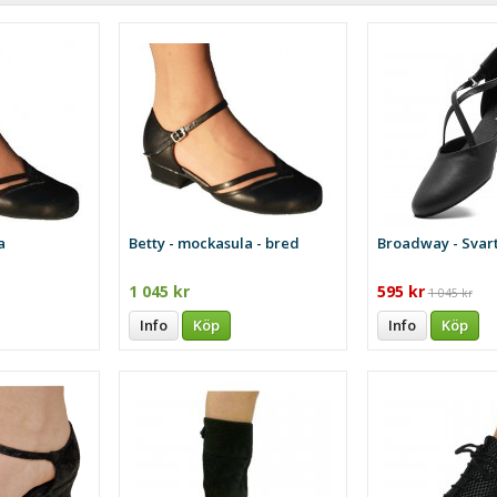
a
Betty - mockasula - bred
Broadway - Svar
1 045 kr
595 kr
1 045 kr
Info
Köp
Info
Köp