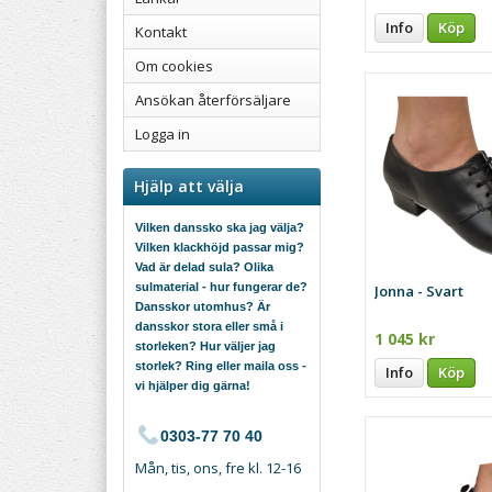
Info
Köp
Kontakt
Om cookies
Ansökan återförsäljare
Logga in
Hjälp att välja
Vilken danssko ska jag välja?
Vilken klackhöjd passar mig?
Vad är delad sula? Olika
sulmaterial - hur fungerar de?
Jonna - Svart
Dansskor utomhus? Är
dansskor stora eller små i
1 045 kr
storleken? Hur väljer jag
storlek? Ring eller maila oss -
Info
Köp
vi hjälper dig gärna!
0303-77 70 40
Mån, tis, ons, fre kl. 12-16