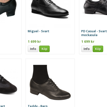
Miguel - Svart
PD Casual - Svar
mockasula
1 699 kr
1 699 kr
Info
Köp
Info
Köp
vart
Teddy - Barn