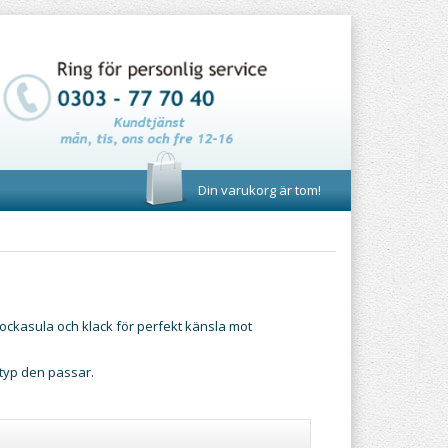
Din varukorg är tom!
ockasula och klack för perfekt känsla mot
ttyp den passar.