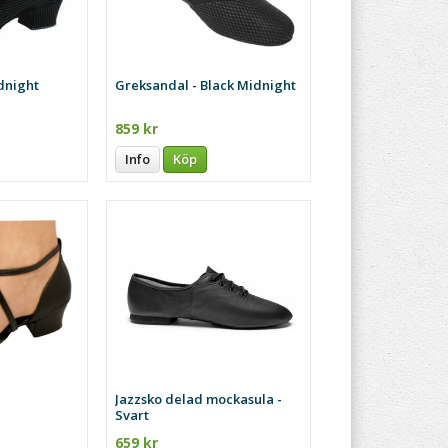
idnight
Greksandal - Black Midnight
859 kr
Info
Köp
Jazzsko delad mockasula -
Svart
659 kr