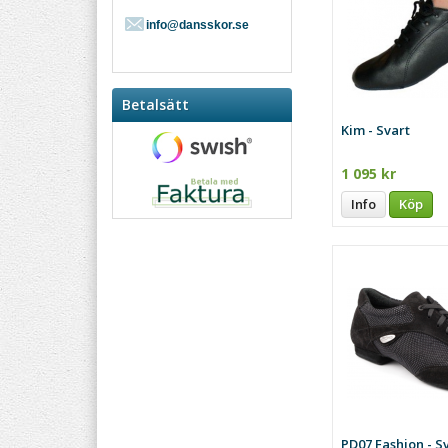
info@dansskor.se
Betalsätt
Kim - Svart
1 095 kr
Info
Köp
PD07 Fashion - S