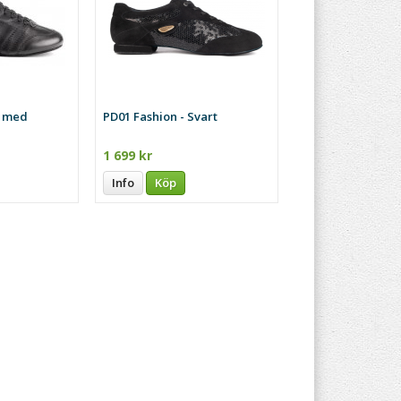
t med
PD01 Fashion - Svart
1 699 kr
Info
Köp