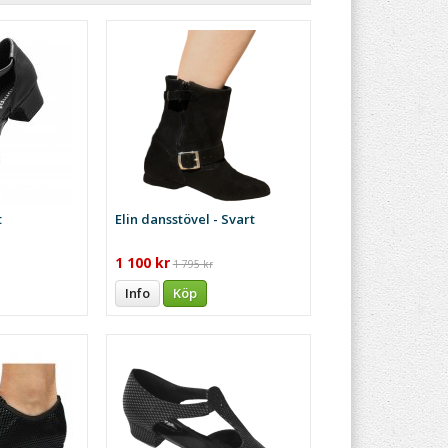
t
Elin dansstövel - Svart
1 100 kr
1 795 kr
Info
Köp