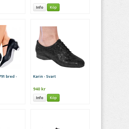
Info
Köp
91 bred -
Karin - Svart
940 kr
Info
Köp