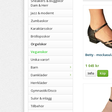
Sneakers & Buggskor
Dam & Herr
Jazz & modernt
Zumbaskor
Karaktärsskor
Bröllopsskor
Orgelskor
Veganskor
Betty - mockasul
Unika varor!
1 045 kr
Barn
Info
Köp
Damkläder
Herrkläder
Gymnastik/Disco
Sulor & inlägg
Tillbehör