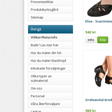
Presentartiklar
Produktkyrkogård
Sitemap
Elise - Svartmön
Övrigt
940 kr
Villkor/Returinfo
Info
Köp
Butik? Läs mer här
Hur du mäter din fot
Hur du mäter klackhöjd
Inbokade försäljningar
Olika typer av
sulmaterial
Om oss
Personal
Greksandal bred 
Våra återförsäljare
969 kr
Länkar