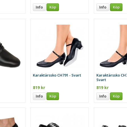
Info
Köp
Info
Köp
Karaktärssko CH791 - Svart
Karaktärssko CH7
Svart
819 kr
819 kr
Info
Köp
Info
Köp