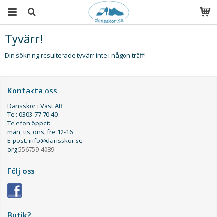
Tyvärr!
Produkten har blivit tillagd i varukorgen
Din sökning resulterade tyvärr inte i någon träff!
Kontakta oss
Dansskor i Väst AB
Tel: 0303-77 70 40
Telefon öppet:
mån, tis, ons, fre 12-16
E-post: info@dansskor.se
org
556759-4089
Följ oss
Butik?