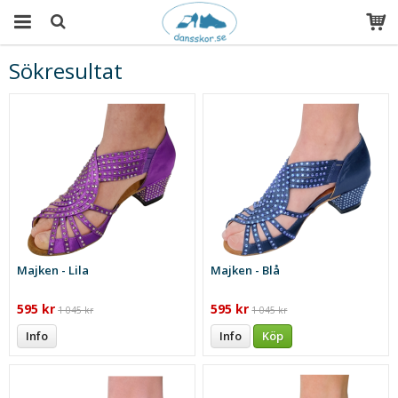
Sökresultat
Produkten har blivit tillagd i varukorgen
Majken - Lila
Majken - Blå
595 kr
595 kr
1 045 kr
1 045 kr
Info
Info
Köp