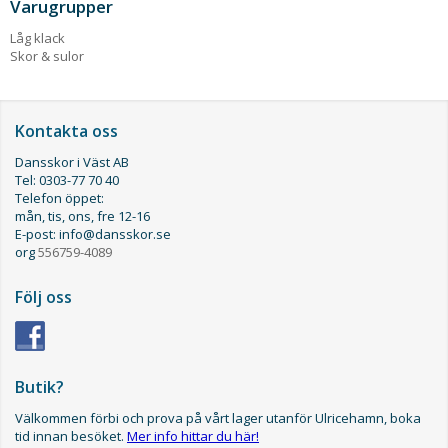
Varugrupper
Låg klack
Skor & sulor
Kontakta oss
Dansskor i Väst AB
Tel: 0303-77 70 40
Telefon öppet:
mån, tis, ons, fre 12-16
E-post: info@dansskor.se
org
556759-4089
Följ oss
Butik?
Välkommen förbi och prova på vårt lager utanför Ulricehamn, boka
tid innan besöket.
Mer info hittar du här!