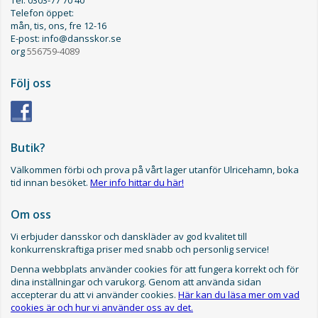
Tel: 0303-77 70 40
Telefon öppet:
mån, tis, ons, fre 12-16
E-post: info@dansskor.se
org
556759-4089
Följ oss
Butik?
Välkommen förbi och prova på vårt lager utanför Ulricehamn, boka
tid innan besöket.
Mer info hittar du här!
Om oss
Vi erbjuder dansskor och danskläder av god kvalitet till
konkurrenskraftiga priser med snabb och personlig service!
Denna webbplats använder cookies för att fungera korrekt och för
dina inställningar och varukorg. Genom att använda sidan
accepterar du att vi använder cookies.
Här kan du läsa mer om vad
cookies är och hur vi använder oss av det.