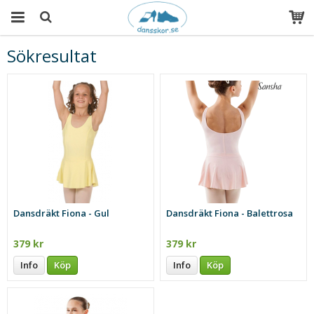
Sökresultat
Produkten har blivit tillagd i varukorgen
Dansdräkt Fiona - Gul
Dansdräkt Fiona - Balettrosa
379 kr
379 kr
Info
Köp
Info
Köp