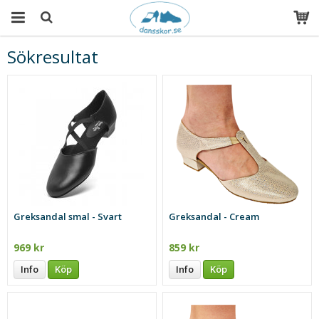
Sökresultat
Produkten har blivit tillagd i varukorgen
Greksandal smal - Svart
Greksandal - Cream
969 kr
859 kr
Info
Köp
Info
Köp