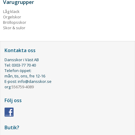
Varugrupper
Låg klack
Orgelskor
Bröllopsskor
Skor & sulor
Kontakta oss
Dansskor i Väst AB
Tel: 0303-77 70 40
Telefon öppet:
mån, tis, ons, fre 12-16
E-post: info@dansskor.se
org
556759-4089
Följ oss
Butik?