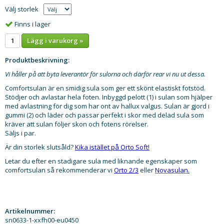
Välj storlek
Finns i lager
Lägg i varukorg »
Produktbeskrivning:
Vi håller på att byta leverantör för sulorna och därför rear vi nu ut dessa.
Comfortsulan är en smidig sula som ger ett skönt elastiskt fotstöd.
Stödjer och avlastar hela foten. Inbyggd pelott (1) i sulan som hjälper
med avlastning för dig som har ont av hallux valgus. Sulan är gjord i
gummi (2) och läder och passar perfekt i skor med delad sula som
kräver att sulan följer skon och fotens rörelser.
Säljs i par.
Är din storlek slutsåld?
Kika istället på Orto Soft!
Letar du efter en stadigare sula med liknande egenskaper som
comfortsulan så rekommenderar vi
Orto 2/3
eller
Novasulan
.
Artikelnummer:
sn0633-1-xxfh00-eu0450