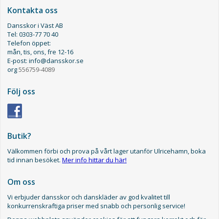
Kontakta oss
Dansskor i Väst AB
Tel: 0303-77 70 40
Telefon öppet:
mån, tis, ons, fre 12-16
E-post: info@dansskor.se
org
556759-4089
Följ oss
Butik?
Välkommen förbi och prova på vårt lager utanför Ulricehamn, boka
tid innan besöket.
Mer info hittar du här!
Om oss
Vi erbjuder dansskor och danskläder av god kvalitet till
konkurrenskraftiga priser med snabb och personlig service!