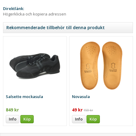
Direktlänk:
Högerklicka och kopiera adressen
Rekommenderade tillbehör till denna produkt
Salsette mockasula
Novasula
849 kr
49 kr
150 kr
Info
Köp
Info
Köp