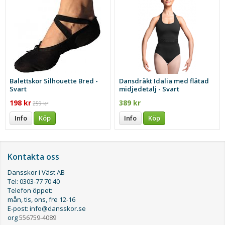
Balettskor Silhouette Bred -
Dansdräkt Idalia med flätad
Svart
midjedetalj - Svart
198 kr
389 kr
259 kr
Info
Köp
Info
Köp
Kontakta oss
Dansskor i Väst AB
Tel: 0303-77 70 40
Telefon öppet:
mån, tis, ons, fre 12-16
E-post: info@dansskor.se
org
556759-4089