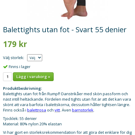
Balettights utan fot - Svart 55 denier
179 kr
Välj storlek:
Finns i lager
Lägg i varukorg »
Produktbeskrivning:
Balettights utan fot från Rumpf! Danstrikåer med skön passform och
näst intill heltäckande. Fördelen med tights utan fot är att det kan vara
skönt att vara barfota i balettskorna, dessutom håller tightsen längre.
Finns också i
balettrosa
och
vitt
. Även
barnstorlek
.
Tjocklek: 55 denier
Material: 80% nylon 20% elastan
Vi har gjort en storleksrekommendation för att göra det enklare för dig