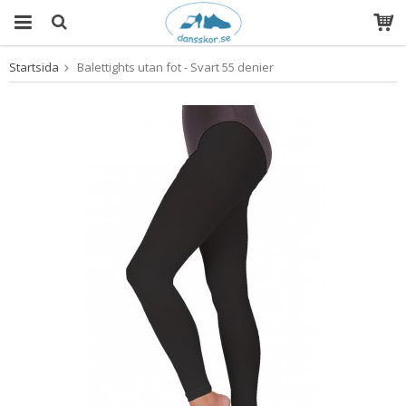
Startsida
Balettights utan fot - Svart 55 denier
Produkten har blivit tillagd i varukorgen