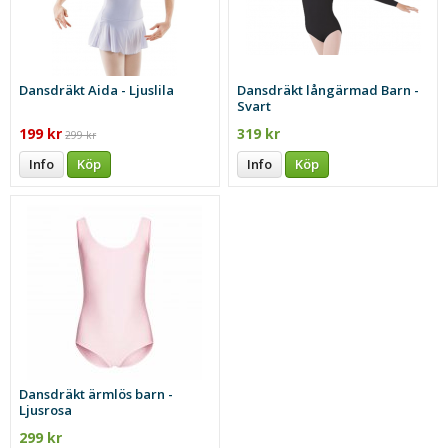
Dansdräkt Aida - Ljuslila
Dansdräkt långärmad Barn -
Svart
199 kr
319 kr
299 kr
Info
Köp
Info
Köp
Dansdräkt ärmlös barn -
Ljusrosa
299 kr