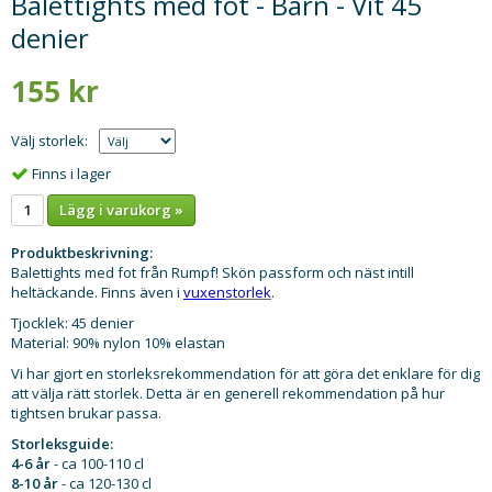
Balettights med fot - Barn - Vit 45
denier
155 kr
Välj storlek:
Finns i lager
Lägg i varukorg »
Produktbeskrivning:
Balettights med fot från Rumpf! Skön passform och näst intill
heltäckande. Finns även i
vuxen
storlek
.
Tjocklek: 45 denier
Material: 90% nylon 10% elastan
Vi har gjort en storleksrekommendation för att göra det enklare för dig
att välja rätt storlek. Detta är en generell rekommendation på hur
tightsen brukar passa.
Storleksguide:
4-6 år
- ca 100-110 cl
8-10 år
- ca 120-130 cl