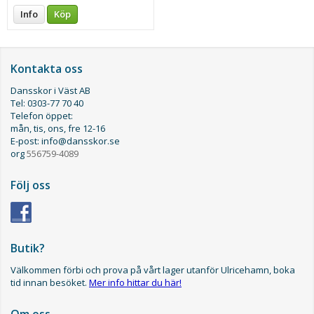
Info
Köp
Kontakta oss
Dansskor i Väst AB
Tel: 0303-77 70 40
Telefon öppet:
mån, tis, ons, fre 12-16
E-post: info@dansskor.se
org
556759-4089
Följ oss
Butik?
Välkommen förbi och prova på vårt lager utanför Ulricehamn, boka
tid innan besöket.
Mer info hittar du här!