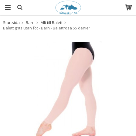
Startsida
Barn
Allt till Balett
Produkten har blivit tillagd i varukorgen
Balettights utan fot - Barn - Balettrosa 55 denier