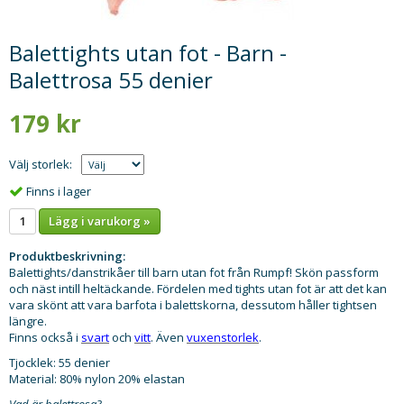
Balettights utan fot - Barn -
Balettrosa 55 denier
179 kr
Välj storlek:
Finns i lager
Lägg i varukorg »
Produktbeskrivning:
Balettights/danstrikåer till barn utan fot från Rumpf! Skön passform
och näst intill heltäckande. Fördelen med tights utan fot är att det kan
vara skönt att vara barfota i balettskorna, dessutom håller tightsen
längre.
Finns också i
svart
och
vitt
. Även
vuxenstorlek
.
Tjocklek: 55 denier
Material: 80% nylon 20% elastan
Vad är balettrosa?