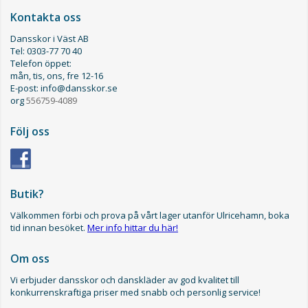
Kontakta oss
Dansskor i Väst AB
Tel: 0303-77 70 40
Telefon öppet:
mån, tis, ons, fre 12-16
E-post: info@dansskor.se
org
556759-4089
Följ oss
Butik?
Välkommen förbi och prova på vårt lager utanför Ulricehamn, boka
tid innan besöket.
Mer info hittar du här!
Om oss
Vi erbjuder dansskor och danskläder av god kvalitet till
konkurrenskraftiga priser med snabb och personlig service!