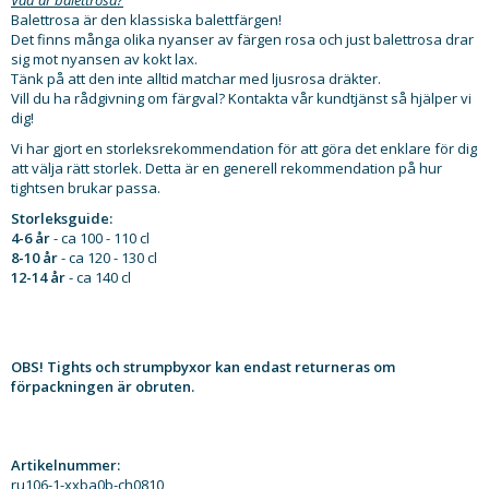
Balettrosa är den klassiska balettfärgen!
Det finns många olika nyanser av färgen rosa och just balettrosa drar
sig mot nyansen av kokt lax.
Tänk på att den inte alltid matchar med ljusrosa dräkter.
Vill du ha rådgivning om färgval? Kontakta vår kundtjänst så hjälper vi
dig!
Vi har gjort en storleksrekommendation för att göra det enklare för dig
att välja rätt storlek. Detta är en generell rekommendation på hur
tightsen brukar passa.
Storleksguide:
4-6 år
- ca 100 - 110 cl
8-10 år
- ca 120 - 130 cl
12-14 år
- ca 140 cl
OBS! Tights och strumpbyxor kan endast returneras om
förpackningen är obruten.
Artikelnummer:
ru106-1-xxba0b-ch0810