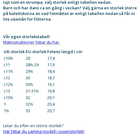
tajt som en strumpa, välj storlek enligt tabellen nedan.
Barn och har dans ca en gång i veckan? Välj gärna en storlek större
på balettskorna än vad fotmåttet är enligt tabellen nedan så får ni
lite växmån för fötterna.
Vår egen storlekstabell:
Mätinstruktioner hittar du här.
UK-storlek
EU-storlek
Fotens längd i cm
c10½
28
17,4
c11
28½-29
17,9
c11½
29½
18,4
c12
30
18,7
c12½
30½
19,1
c13
31-31½
19,8
c13½
32
20,1
1
32½
20,4
1½
33
20,7
Letar du efter en större storlek?
Här hittar du samma modell i vuxenstorlek!