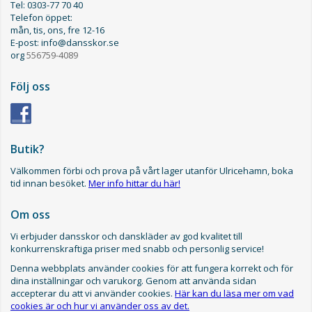
Tel: 0303-77 70 40
Telefon öppet:
mån, tis, ons, fre 12-16
E-post: info@dansskor.se
org
556759-4089
Följ oss
Butik?
Välkommen förbi och prova på vårt lager utanför Ulricehamn, boka
tid innan besöket.
Mer info hittar du här!
Om oss
Vi erbjuder dansskor och danskläder av god kvalitet till
konkurrenskraftiga priser med snabb och personlig service!
Denna webbplats använder cookies för att fungera korrekt och för
dina inställningar och varukorg. Genom att använda sidan
accepterar du att vi använder cookies.
Här kan du läsa mer om vad
cookies är och hur vi använder oss av det.