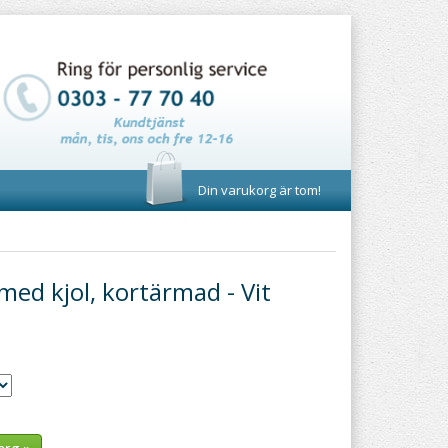
Din varukorg är tom!
ed kjol, kortärmad - Vit
org »