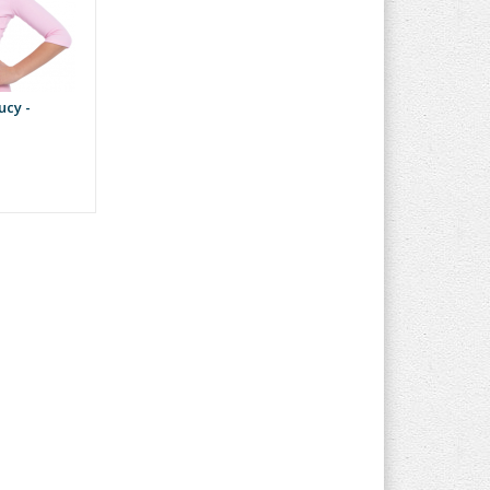
ucy -