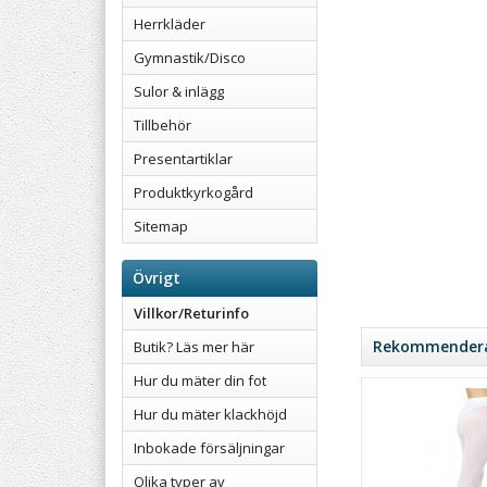
Herrkläder
Gymnastik/Disco
Sulor & inlägg
Tillbehör
Presentartiklar
Produktkyrkogård
Sitemap
Övrigt
Villkor/Returinfo
Rekommenderad
Butik? Läs mer här
Hur du mäter din fot
Hur du mäter klackhöjd
Inbokade försäljningar
Olika typer av