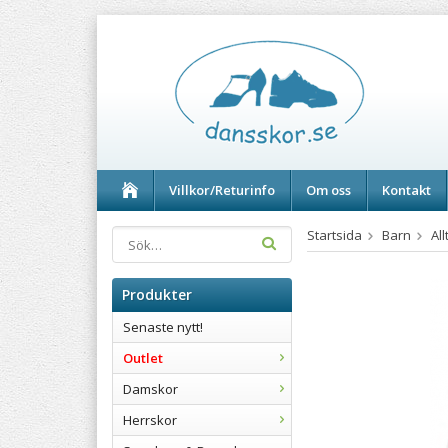
Villkor/Returinfo
Om oss
Kontakt
Startsida
Barn
All
Produkter
Senaste nytt!
Outlet
Damskor
Herrskor