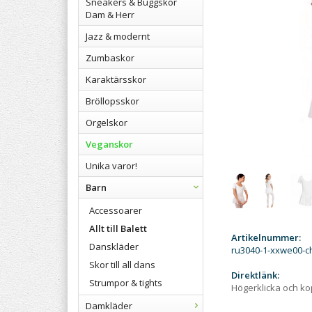
Sneakers & Buggskor
Dam & Herr
Jazz & modernt
Zumbaskor
Karaktärsskor
Bröllopsskor
Orgelskor
Veganskor
Unika varor!
Barn
Accessoarer
Allt till Balett
Artikelnummer:
Danskläder
ru3040-1-xxwe00-c
Skor till all dans
Direktlänk:
Strumpor & tights
Högerklicka och k
Damkläder