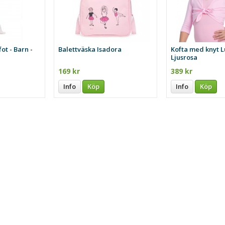
ot - Barn -
Balettväska Isadora
Kofta med knyt L
Ljusrosa
169 kr
389 kr
Info
Köp
Info
Köp