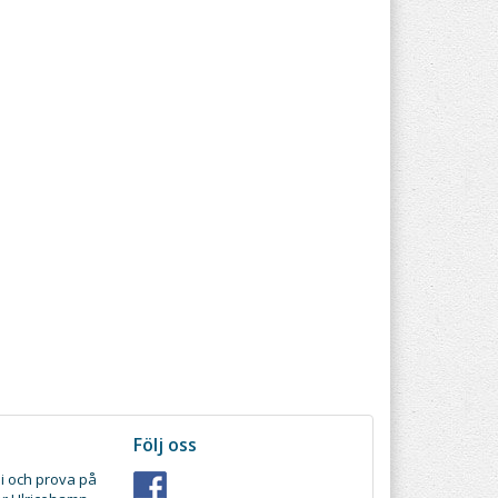
Följ oss
i och prova på