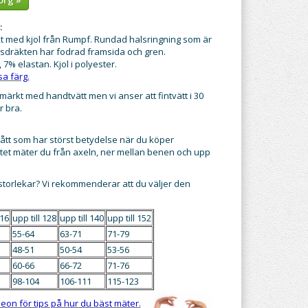
:
 med kjol från Rumpf. Rundad halsringning som är
nsdräkten har fodrad framsida och gren.
 7% elastan. Kjol i polyester.
sa färg.
märkt med handtvätt men vi anser att fintvätt i 30
r bra.
mått som har störst betydelse när du köper
tet mäter du från axeln, ner mellan benen och upp
 storlekar? Vi rekommenderar att du väljer den
116
upp till 128
upp till 140
upp till 152
55-64
63-71
71-79
48-51
50-54
53-56
60-66
66-72
71-76
98-104
106-111
115-123
eon för tips på hur du bäst mäter.