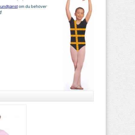
undtjänst
om du behöver
g!