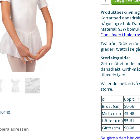
Produktbeskrivning
Kortärmad dansdräkt
något lägre bak. Da
Material: 93% bomull,
Finns även i balettro
Tvättråd: Dräkten är 
grader i tvättpåse gå
Storleksguide:
Girth-måttet är det 
dansdräkt. Girth-måt
till axeln igen.
Väljer du mellan två
större.
cl
upp till 
Bröst (cm)
50-56
h0140
Midja (cm)
45-48
Höfter (cm)
55-61
Girth (cm)
90-96
opiera adressen
Se gärna den här vid