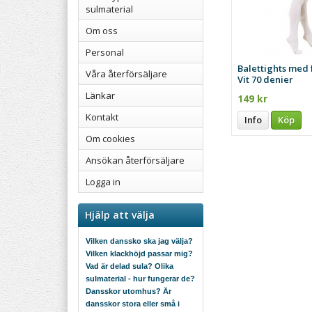
sulmaterial
Om oss
Personal
Balettights med f
Våra återförsäljare
Vit 70 denier
Länkar
149 kr
Kontakt
Info
Köp
Om cookies
Ansökan återförsäljare
Logga in
Hjälp att välja
Vilken danssko ska jag välja?
Vilken klackhöjd passar mig?
Vad är delad sula? Olika
sulmaterial - hur fungerar de?
Dansskor utomhus? Är
dansskor stora eller små i