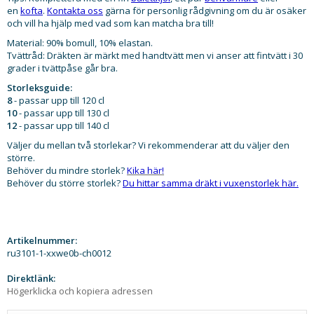
en
kofta
.
Kontakta oss
gärna för personlig rådgivning om du är osäker
och vill ha hjälp med vad som kan matcha bra till!
Material: 90% bomull, 10% elastan.
Tvättråd: Dräkten är märkt med handtvätt men vi anser att fintvätt i 30
grader i tvättpåse går bra.
Storleksguide:
8
- passar upp till 120 cl
10
- passar upp till 130 cl
12
- passar upp till 140 cl
Väljer du mellan två storlekar? Vi rekommenderar att du väljer den
större.
Behöver du mindre storlek?
Kika här!
Behöver du större storlek?
Du hittar samma dräkt i vuxenstorlek här.
Artikelnummer:
ru3101-1-xxwe0b-ch0012
Direktlänk:
Högerklicka och kopiera adressen