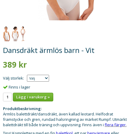
Dansdräkt ärmlös barn - Vit
389 kr
Välj storlek:
Finns i lager
Lägg i varukorg »
Produktbeskrivning:
Ärmlös balettdräkt/dansdräkt, även kallad leotard. Helfodrat
framstycke och gren, rundad halsringning av märket Rumpf. Utmärkt
balettdräkt till både träning och uppvisning. Finns även i
flera färger.
Tips! Komplettera med en fin
balettkjol
, ett par
benvärmare
eller