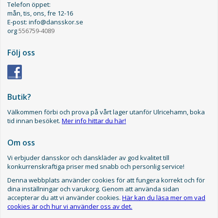
Telefon öppet:
mån, tis, ons, fre 12-16
E-post: info@dansskor.se
org
556759-4089
Följ oss
Butik?
Välkommen förbi och prova på vårt lager utanför Ulricehamn, boka
tid innan besöket.
Mer info hittar du här!
Om oss
Vi erbjuder dansskor och danskläder av god kvalitet till
konkurrenskraftiga priser med snabb och personlig service!
Denna webbplats använder cookies för att fungera korrekt och för
dina inställningar och varukorg. Genom att använda sidan
accepterar du att vi använder cookies.
Här kan du läsa mer om vad
cookies är och hur vi använder oss av det.