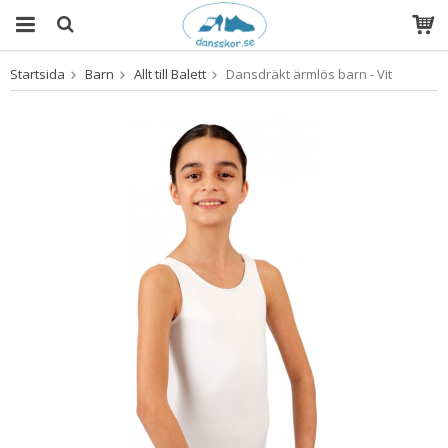
Startsida
Barn
Allt till Balett
Dansdräkt ärmlös barn - Vit
Produkten har blivit tillagd i varukorgen