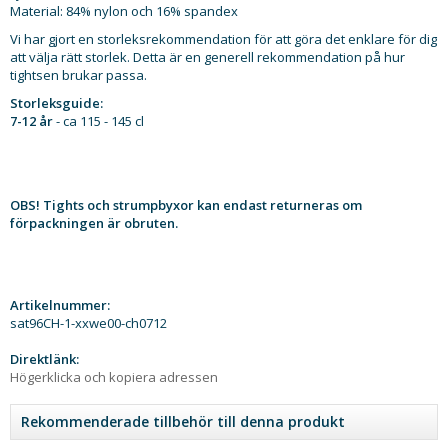
Material: 84% nylon och 16% spandex
Vi har gjort en storleksrekommendation för att göra det enklare för dig
att välja rätt storlek. Detta är en generell rekommendation på hur
tightsen brukar passa.
Storleksguide:
7-12 år
- ca 115 - 145 cl
OBS! Tights och strumpbyxor kan endast returneras om
förpackningen är obruten.
Artikelnummer:
sat96CH-1-xxwe00-ch0712
Direktlänk:
Högerklicka och kopiera adressen
Rekommenderade tillbehör till denna produkt