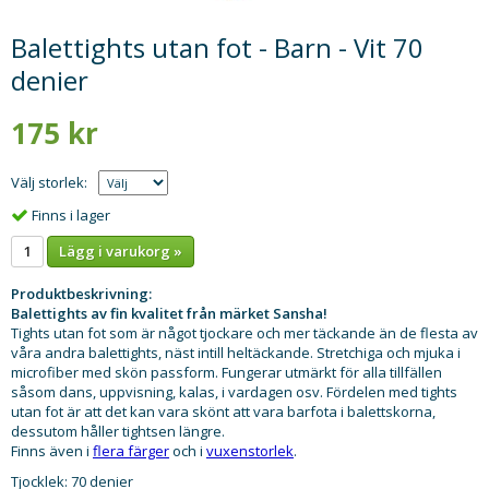
Balettights utan fot - Barn - Vit 70
denier
175 kr
Välj storlek:
Finns i lager
Lägg i varukorg »
Produktbeskrivning:
Balettights av fin kvalitet från märket Sansha!
Tights utan fot som är något tjockare och mer täckande än de flesta av
våra andra balettights, näst intill heltäckande. Stretchiga och mjuka i
microfiber med skön passform. Fungerar utmärkt för alla tillfällen
såsom dans, uppvisning, kalas, i vardagen osv. Fördelen med tights
utan fot är att det kan vara skönt att vara barfota i balettskorna,
dessutom håller tightsen längre.
Finns även i
flera färger
och i
vuxenstorlek
.
Tjocklek: 70 denier