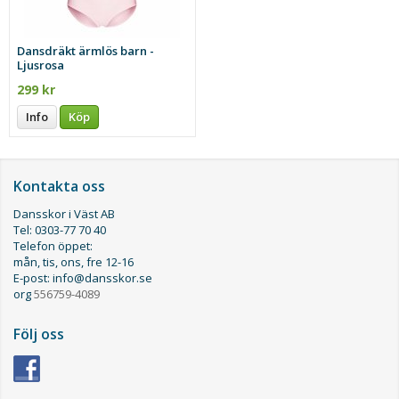
Dansdräkt ärmlös barn -
Ljusrosa
299 kr
Info
Köp
Kontakta oss
Dansskor i Väst AB
Tel: 0303-77 70 40
Telefon öppet:
mån, tis, ons, fre 12-16
E-post: info@dansskor.se
org
556759-4089
Följ oss