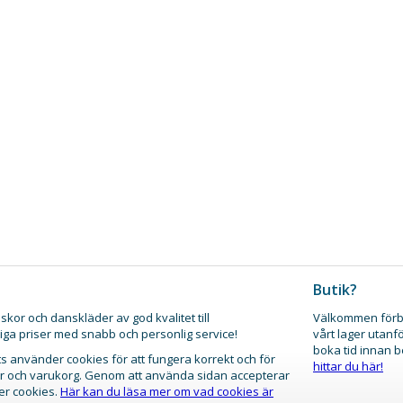
Butik?
skor och danskläder av god kvalitet till
Välkommen förb
iga priser med snabb och personlig service!
vårt lager utanf
boka tid innan 
 använder cookies för att fungera korrekt och för
hittar du här!
gar och varukorg. Genom att använda sidan accepterar
er cookies.
Här kan du läsa mer om vad cookies är