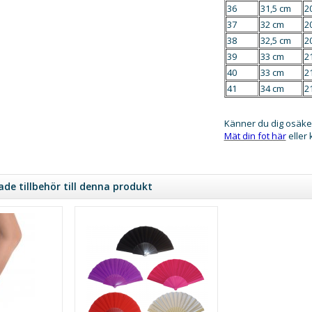
36
31,5 cm
2
37
32 cm
2
38
32,5 cm
2
39
33 cm
2
40
33 cm
2
41
34 cm
2
Känner du dig osäke
Mät din fot här
eller
e tillbehör till denna produkt