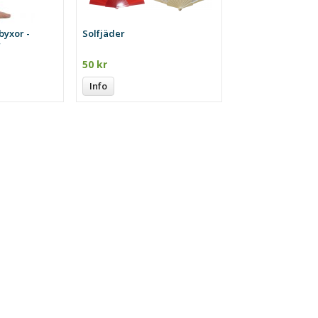
byxor -
Solfjäder
r
50 kr
Info