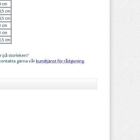
0 cm
0,5 cm
0,5 cm
1 cm
1 cm
1,5 cm
r på storleken?
 kontakta gärna vår
kundtjänst för rådgivning.