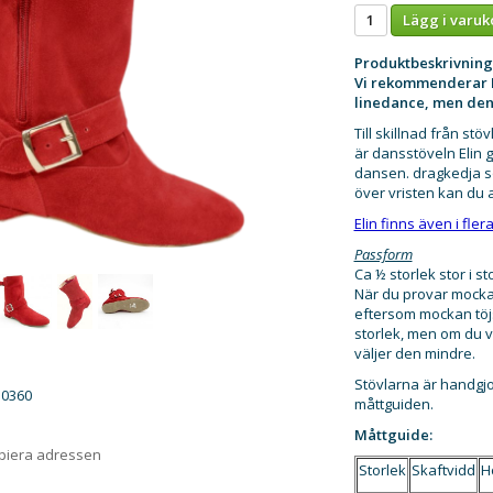
Lägg i varuk
Produktbeskrivning
Vi rekommenderar El
linedance, men den 
Till skillnad från st
är dansstöveln Elin 
dansen. dragkedja so
över vristen kan du 
Elin finns även i fler
Passform
Ca ½ storlek stor i s
När du provar mockas
eftersom mockan töjs
storlek, men om du v
väljer den mindre.
Stövlarna är handgjo
u0360
måttguiden.
Måttguide:
opiera adressen
Storlek
Skaftvidd
H