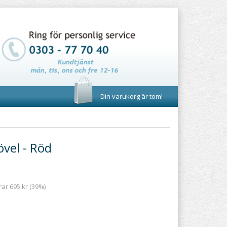
Din varukorg är tom!
övel - Röd
rar 695 kr (39%)