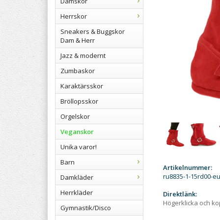
Damskor
Herrskor
Sneakers & Buggskor
Dam & Herr
Jazz & modernt
Zumbaskor
Karaktärsskor
Bröllopsskor
Orgelskor
Veganskor
Unika varor!
Barn
Artikelnummer:
ru8835-1-15rd00-e
Damkläder
Herrkläder
Direktlänk:
Högerklicka och k
Gymnastik/Disco