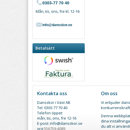
0303-77 70 40
Mån, tis, ons, fre kl. 12-16
info@dansskor.se
Betalsätt
Kontakta oss
Om oss
Dansskor i Väst AB
Vi erbjuder dans
Tel: 0303-77 70 40
konkurrenskraft
Telefon öppet:
Denna webbplats
mån, tis, ons, fre 12-16
dina inställnin
E-post: info@dansskor.se
du att vi använd
org
556759-4089