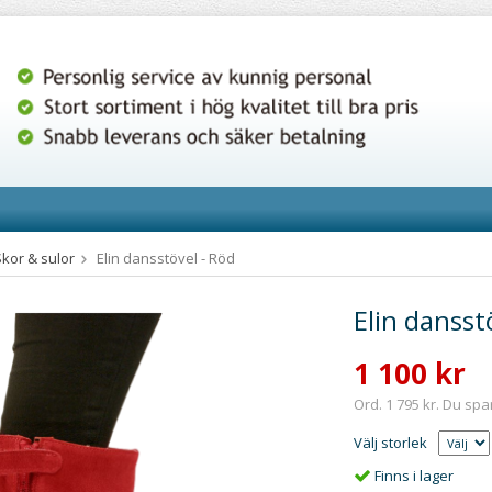
Skor & sulor
Elin dansstövel - Röd
Elin dansst
1 100 kr
Ord. 1 795 kr. Du spa
Välj storlek
Finns i lager