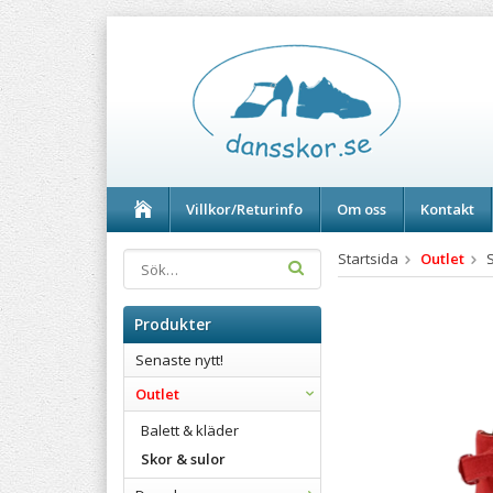
Villkor/Returinfo
Om oss
Kontakt
Startsida
Outlet
Produkter
Senaste nytt!
Outlet
Balett & kläder
Skor & sulor