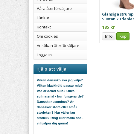
Våra återförsäljare
Glansiga strump
Länkar
Suntan 70 denie
185 kr
Kontakt
Info
Köp
Om cookies
Ansökan återförsäljare
Logga in
Hjälp att välja
Vilken danssko ska jag välja?
Vilken klackhöjd passar mig?
Vad är delad sula? Olika
sulmaterial - hur fungerar de?
Dansskor utomhus? Är
dansskor stora eller små i
storleken? Hur väljer jag
storlek? Ring eller maila oss -
vi hjälper dig gärna!