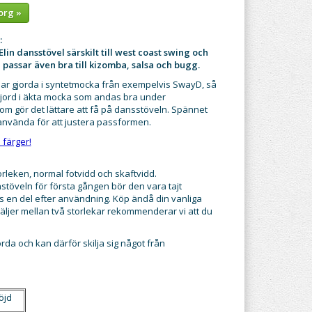
org »
:
in dansstövel särskilt till west coast swing och
passar även bra till kizomba, salsa och bugg.
övlar gjorda i syntetmocka från exempelvis SwayD, så
gjord i äkta mocka som andas bra under
m gör det lättare att få på dansstöveln. Spännet
använda för att justera passformen.
a färger!
torleken, normal fotvidd och skaftvidd.
töveln för första gången bör den vara tajt
 en del efter användning. Köp ändå din vanliga
äljer mellan två storlekar rekommenderar vi att du
rda och kan därför skilja sig något från
öjd