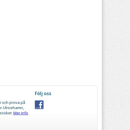
Följ oss
i och prova på
ör Ulricehamn,
besöket.
Mer info