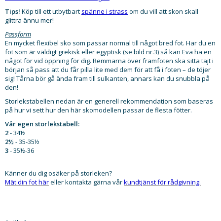
Tips!
Köp till ett utbytbart
spänne i strass
om du vill att skon skall
glittra ännu mer!
Passform
En mycket flexibel sko som passar normal till något bred fot. Har du en
fot som är väldigt grekisk eller egyptisk (se bild nr.3) så kan Eva ha en
något för vid öppning för dig.
Remmarna över framfoten ska sitta tajt i
början så pass att du får pilla lite med dem för att få i foten – de töjer
sig! Tårna bör gå ända fram till sulkanten, annars kan du snubbla på
den!
Storlekstabellen nedan är en generell rekommendation som baseras
på hur vi sett hur den här skomodellen passar de flesta fötter.
Vår egen storlekstabell:
2
- 34½
2½
- 35-35½
3
- 35½-36
Känner du dig osäker på storleken?
Mät din fot här
eller kontakta gärna vår
kundtjänst för rådgivning.