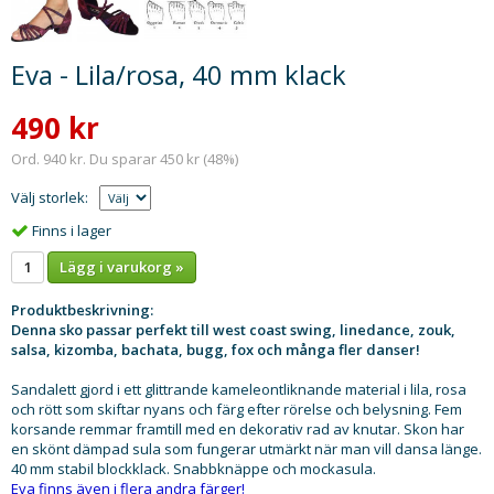
Eva - Lila/rosa, 40 mm klack
490 kr
Ord. 940 kr. Du sparar 450 kr (48%)
Välj storlek:
Finns i lager
Lägg i varukorg »
Produktbeskrivning:
Denna sko passar perfekt till west coast swing, linedance, zouk,
salsa, kizomba, bachata, bugg, fox och många fler danser!
Sandalett gjord i ett glittrande kameleontliknande material i lila, rosa
och rött som skiftar nyans och färg efter rörelse och belysning. Fem
korsande remmar framtill med en dekorativ rad av knutar. Skon har
en skönt dämpad sula som fungerar utmärkt när man vill dansa länge.
40 mm stabil blockklack. Snabbknäppe och mockasula.
Eva finns även i flera andra färger!