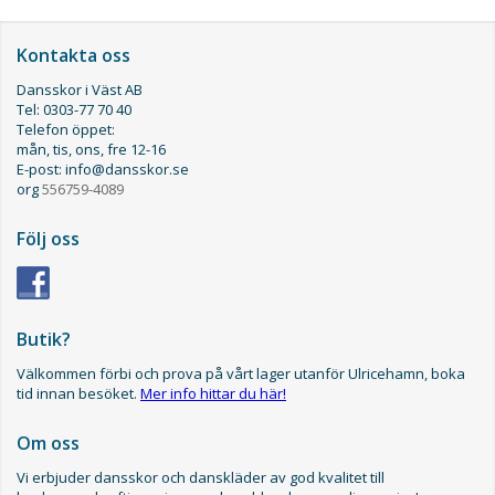
Kontakta oss
Dansskor i Väst AB
Tel: 0303-77 70 40
Telefon öppet:
mån, tis, ons, fre 12-16
E-post: info@dansskor.se
org
556759-4089
Följ oss
Butik?
Välkommen förbi och prova på vårt lager utanför Ulricehamn, boka
tid innan besöket.
Mer info hittar du här!
Om oss
Vi erbjuder dansskor och danskläder av god kvalitet till