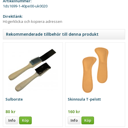
Artikelnummer:
1ds1699-1-40pe00-uk0020
Direktlänk:
Högerklicka och kopiera adressen
Rekommenderade tillbehör till denna produkt
Sulborste
Skinnsula T-pelott
80 kr
160 kr
Info
Köp
Info
Köp