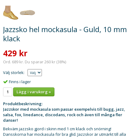
Jazzsko hel mockasula - Guld, 10 mm
klack
429 kr
Ord. 689 kr. Du sparar 260 kr (38%)
Välj storlek:
Finns i lager
Lägg i varukorg »
Produktbeskrivning:
Jazzskor med mockasula som passar exempelvis till bugg, jazz,
salsa, fox, linedance
,
discodans, rock
och även till många fler
danser!
Bekväm jazzsko gjord i skinn med 1 cm klack och snörning!
Dansskorna har mockasula för bra glid. Jazzskor är utmärkt till alla