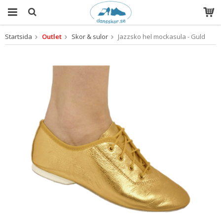
Startsida
Outlet
Skor & sulor
Jazzsko hel mockasula - Guld
Produkten har blivit tillagd i varukorgen