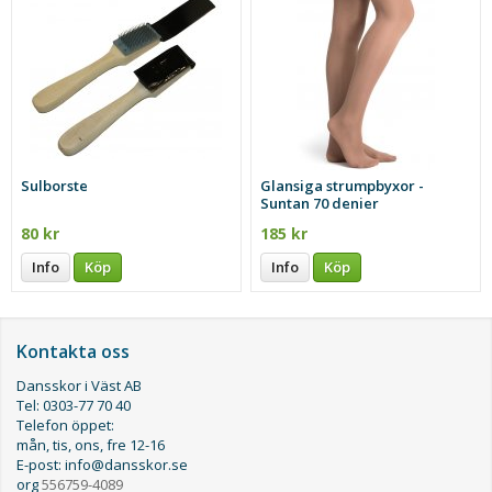
Sulborste
Glansiga strumpbyxor -
Suntan 70 denier
80 kr
185 kr
Info
Köp
Info
Köp
Kontakta oss
Dansskor i Väst AB
Tel: 0303-77 70 40
Telefon öppet:
mån, tis, ons, fre 12-16
E-post: info@dansskor.se
org
556759-4089