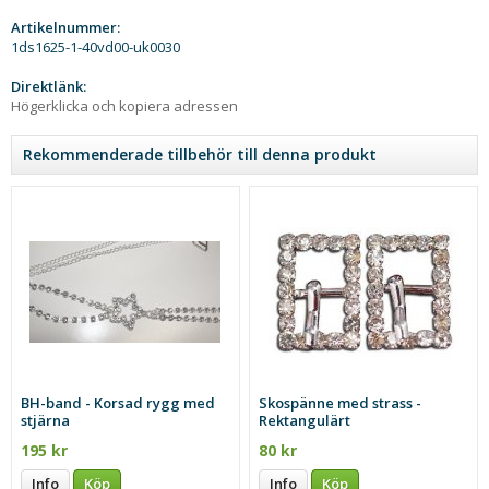
Artikelnummer:
1ds1625-1-40vd00-uk0030
Direktlänk:
Högerklicka och kopiera adressen
Rekommenderade tillbehör till denna produkt
BH-band - Korsad rygg med
Skospänne med strass -
stjärna
Rektangulärt
195 kr
80 kr
Info
Köp
Info
Köp