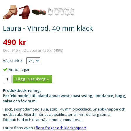
Laura - Vinröd, 40 mm klack
490 kr
Ord. 940 kr. Du sparar 450 kr (48%)
Välj storlek:
Finns i lager
Lägg i varukorg »
Produktbeskrivning:
Perfekt modell till bland annat west coast swing, linedance, bugg,
salsa och fox m.m!
Tjock, skönt dämpad sula, stabil 40 mm blockklack. Snabbknäppe och
mockasula. Gjord i mönstrat textilmaterial i vinröd färg som är
lättmatchad och drar något mot gammalrosa.
Laura finns även i
flera färger och klackhöjder!