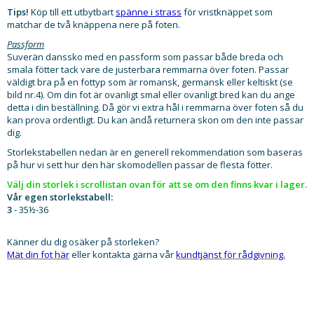
Tips!
Köp till ett utbytbart
spänne i strass
för vristknäppet som
matchar de två knäppena nere på foten.
Passform
Suverän danssko med en passform som passar både breda och
smala fötter tack vare de justerbara remmarna över foten. Passar
väldigt bra på en fottyp som är romansk, germansk eller keltiskt (se
bild nr.4). Om din fot är ovanligt smal eller ovanligt bred kan du ange
detta i din beställning. Då gör vi extra hål i remmarna över foten så du
kan prova ordentligt. Du kan ändå returnera skon om den inte passar
dig.
Storlekstabellen nedan är en generell rekommendation som baseras
på hur vi sett hur den här skomodellen passar de flesta fötter.
Välj din storlek i scrollistan ovan för att se om den finns kvar i lager.​
Vår egen storlekstabell:
3
- 35½-36
Känner du dig osäker på storleken?
Mät din fot här
eller kontakta gärna vår
kundtjänst för rådgivning.