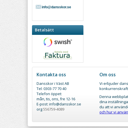
info@dansskor.se
Betalsätt
Kontakta oss
Om oss
Dansskor i Väst AB
Vi erbjuder dans
Tel: 0303-77 70 40
konkurrenskraft
Telefon öppet:
Denna webbplats
mån, tis, ons, fre 12-16
dina inställnin
E-post: info@dansskor.se
du att vi använd
org
556759-4089
och hur vi använ