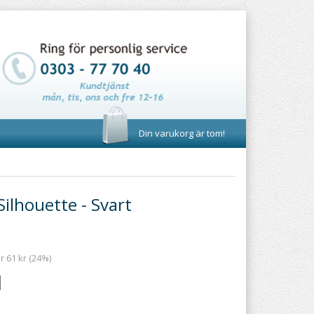
Din varukorg är tom!
Silhouette - Svart
r 61 kr (24%)