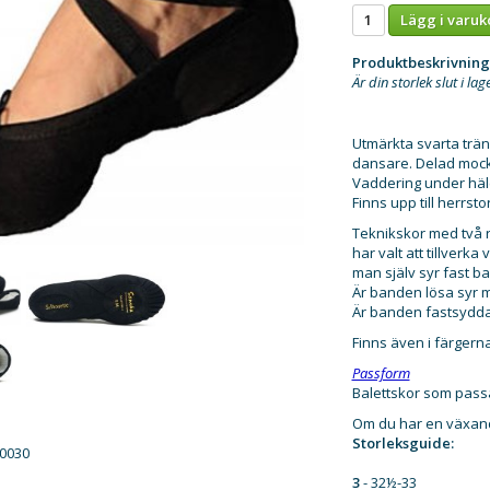
Lägg i varuk
Produktbeskrivning
Är din storlek slut i lag
Utmärkta svarta trän
dansare. Delad mock
Vaddering under hä
Finns upp till herrsto
Teknikskor med två 
har valt att tillverk
man själv syr fast b
Är banden lösa syr m
Är banden fastsydda
Finns även i färgern
Passform
Balettskor som passa
Om du har en växande
Storleksguide:
s0030
3
- 32½-33