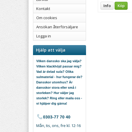
Info
Köp
Kontakt
Om cookies
Ansökan återförsäljare
Logga in
Hjälp att välja
Vilken danssko ska jag välja?
Vilken klackhöjd passar mig?
Vad är delad sula? Olika
sulmaterial - hur fungerar de?
Dansskor utomhus? Är
dansskor stora eller små i
storleken? Hur väljer jag
storlek? Ring eller maila oss -
vi hjälper dig gärna!
0303-77 70 40
Mån, tis, ons, fre kl. 12-16