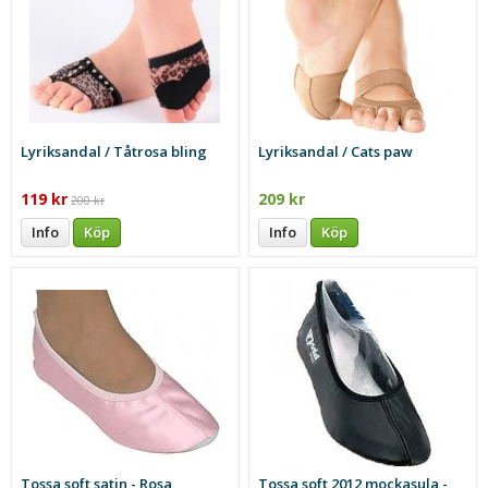
Lyriksandal / Tåtrosa bling
Lyriksandal / Cats paw
119 kr
209 kr
200 kr
Info
Köp
Info
Köp
Tossa soft satin - Rosa
Tossa soft 2012 mockasula -