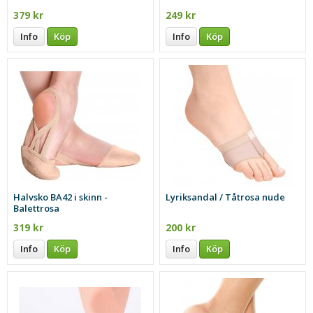
379 kr
249 kr
Info
Köp
Info
Köp
Halvsko BA42 i skinn -
Lyriksandal / Tåtrosa nude
Balettrosa
319 kr
200 kr
Info
Köp
Info
Köp