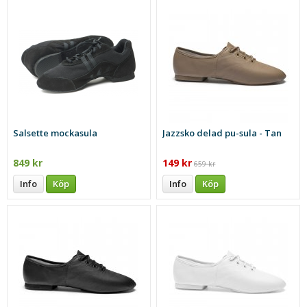
Salsette mockasula
Jazzsko delad pu-sula - Tan
849 kr
149 kr
659 kr
Info
Köp
Info
Köp