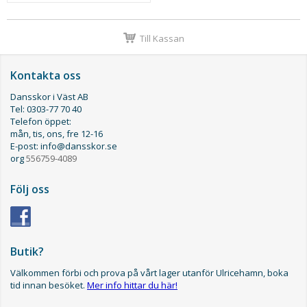
Till Kassan
Kontakta oss
Dansskor i Väst AB
Tel: 0303-77 70 40
Telefon öppet:
mån, tis, ons, fre 12-16
E-post: info@dansskor.se
org
556759-4089
Följ oss
Butik?
Välkommen förbi och prova på vårt lager utanför Ulricehamn, boka
tid innan besöket.
Mer info hittar du här!