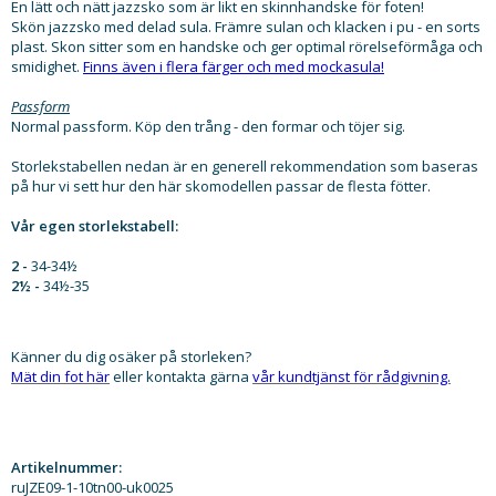
En lätt och nätt jazzsko som är likt en skinnhandske för foten!
Skön jazzsko med delad sula. Främre sulan och klacken i pu - en sorts
plast. Skon sitter som en handske och ger optimal rörelseförmåga och
smidighet.
Finns även i flera färger och med mockasula!
Passform
Normal passform. Köp den trång - den formar och töjer sig.
Storlekstabellen nedan är en generell rekommendation som baseras
på hur vi sett hur den här skomodellen passar de flesta fötter.
Vår egen storlekstabell:
2 -
34-34½
2½ -
34½-35
Känner du dig osäker på storleken?
​Mät din fot här
eller kontakta gärna
vår kundtjänst för rådgivning.
Artikelnummer:
ruJZE09-1-10tn00-uk0025