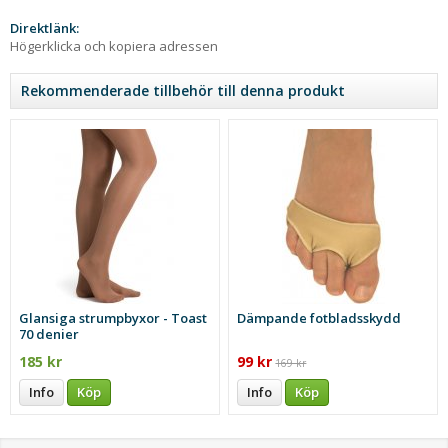
Direktlänk:
Högerklicka och kopiera adressen
Rekommenderade tillbehör till denna produkt
Glansiga strumpbyxor - Toast
Dämpande fotbladsskydd
70 denier
185 kr
99 kr
169 kr
Info
Köp
Info
Köp