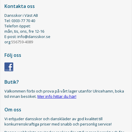
Kontakta oss
Dansskor i Väst AB
Tel: 0303-77 70 40
Telefon öppet:
mån, tis, ons, fre 12-16
E-post: info@dansskor.se
org
556759-4089
Följ oss
Butik?
Välkommen förbi och prova på vårt lager utanför Ulricehamn, boka
tid innan besöket.
Mer info hittar du här!
Om oss
Vi erbjuder dansskor och danskläder av god kvalitet till
konkurrenskraftiga priser med snabb och personlig service!