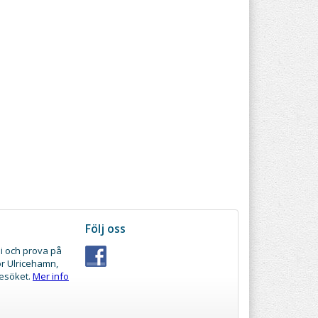
Följ oss
i och prova på
ör Ulricehamn,
besöket.
Mer info