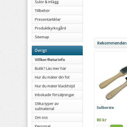
Sulor & inlägg
Tillbehör
Presentartiklar
Produktkyrkogård
Sitemap
Rekommenderad
Övrigt
Villkor/Returinfo
Butik? Läs mer här
Hur du mäter din fot
Hur du mäter klackhöjd
Inbokade försäljningar
Olika typer av
Sulborste
sulmaterial
Om oss
80 kr
Personal