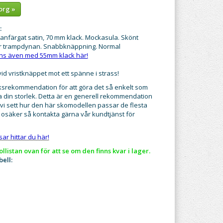
org »
:
tanfärgat satin, 70 mm klack. Mockasula. Skönt
r trampdynan. Snabbknäppning. Normal
nns även med 55mm klack här!
vid vristknäppet mot ett spänne i strass!
leksrekommendation för att göra det så enkelt som
itta din storlek. Detta är en generell rekommendation
i sett hur den här skomodellen passar de flesta
g osäker så kontakta gärna vår kundtjänst för
r hittar du här!
rollistan ovan för att se om den finns kvar i lager.​
ell: