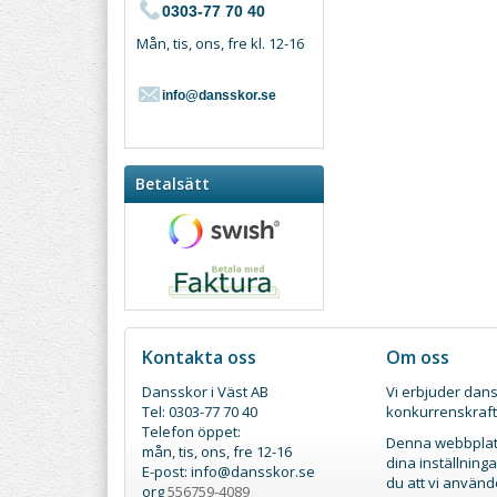
0303-77 70 40
Mån, tis, ons, fre kl. 12-16
info@dansskor.se
Betalsätt
Kontakta oss
Om oss
Dansskor i Väst AB
Vi erbjuder dans
Tel: 0303-77 70 40
konkurrenskraft
Telefon öppet:
Denna webbplats
mån, tis, ons, fre 12-16
dina inställnin
E-post: info@dansskor.se
du att vi använd
org
556759-4089