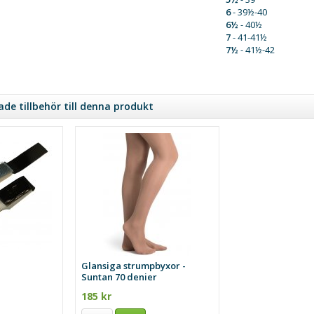
6
- 39½-40
6½
- 40½
7
- 41-41½
7½
- 41½-42
e tillbehör till denna produkt
Glansiga strumpbyxor -
Suntan 70 denier
185 kr