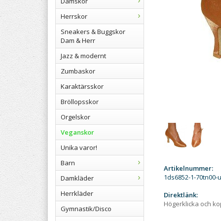
Damskor
Herrskor
Sneakers & Buggskor
Dam & Herr
Jazz & modernt
Zumbaskor
Karaktärsskor
Bröllopsskor
Orgelskor
Veganskor
Unika varor!
Barn
Artikelnummer:
1ds6852-1-70tn00-
Damkläder
Herrkläder
Direktlänk:
Högerklicka och k
Gymnastik/Disco