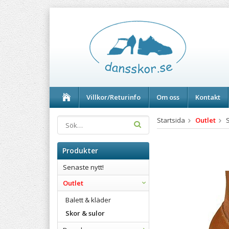
Villkor/Returinfo
Om oss
Kontakt
Startsida
Outlet
Produkter
Senaste nytt!
Outlet
Balett & kläder
Skor & sulor