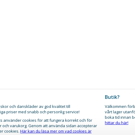
Butik?
skor och danskläder av god kvalitet till
Välkommen förb
iga priser med snabb och personlig service!
vårt lager utanf
boka tid innan 
 använder cookies för att fungera korrekt och för
hittar du här!
gar och varukorg. Genom att använda sidan accepterar
er cookies.
Här kan du läsa mer om vad cookies är