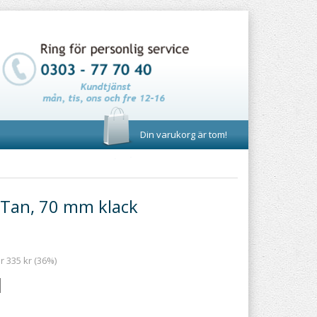
Din varukorg är tom!
 Tan, 70 mm klack
r 335 kr (36%)