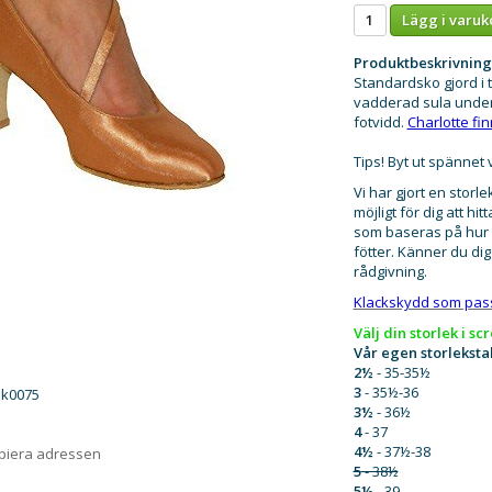
Lägg i varuk
Produktbeskrivning
Standardsko gjord i 
vadderad sula unde
fotvidd.
Charlotte fi
Tips! Byt ut spännet 
Vi har gjort en stor
möjligt för dig att h
som baseras på hur v
fötter. Känner du di
rådgivning.
Klackskydd som passa
Välj din storlek i sc
Vår egen storlekstab
2½
- 35-35½
3
- 35½-36
uk0075
3½
- 36½
4
- 37
4½
- 37½-38
opiera adressen
5
- 38½
5½
- 39