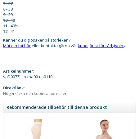
7
- 37
8
- 38
9
- 39
10
- 40
11
- 40½
12
- 41
Känner du dig osäker på storleken?
Mät din fot här
eller kontakta gärna vår
kundtjänst för rådgivning.
Artikelnummer:
saD007Z-1-xxba00-us0110
Direktlänk:
Högerklicka och kopiera adressen
Rekommenderade tillbehör till denna produkt