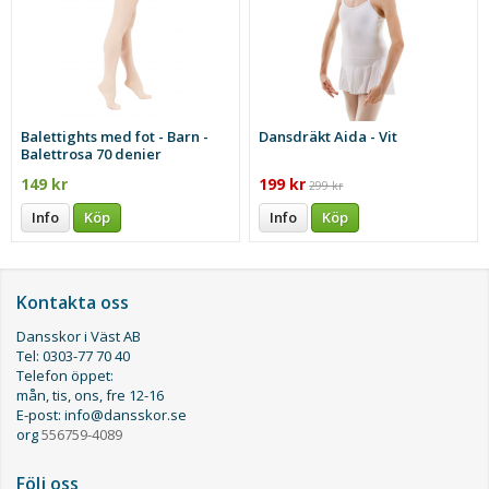
Balettights med fot - Barn -
Dansdräkt Aida - Vit
Balettrosa 70 denier
149 kr
199 kr
299 kr
Info
Köp
Info
Köp
Kontakta oss
Dansskor i Väst AB
Tel: 0303-77 70 40
Telefon öppet:
mån, tis, ons, fre 12-16
E-post: info@dansskor.se
org
556759-4089
Följ oss