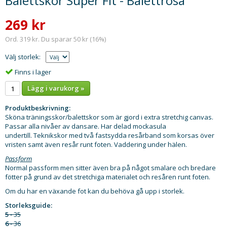
Balettskor Super Fit - Balettrosa
269 kr
Ord. 319 kr. Du sparar 50 kr (16%)
Välj storlek:
Finns i lager
Lägg i varukorg »
Produktbeskrivning:
Sköna träningsskor/balettskor som är gjord i extra stretchig canvas.
Passar alla nivåer av dansare. Har delad mockasula
undertill. Teknikskor med två fastsydda resårband som korsas över
vristen samt även resår runt foten. Vaddering under hälen.
Passform
Normal passform men sitter även bra på något smalare och bredare
fötter på grund av det stretchiga materialet och resåren runt foten.
Om du har en växande fot kan du behöva gå upp i storlek.
Storleksguide:
5
- 35
6
- 36