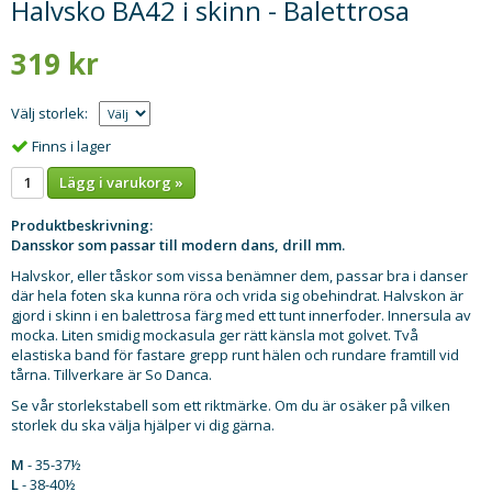
Halvsko BA42 i skinn - Balettrosa
319 kr
Välj storlek:
Finns i lager
Lägg i varukorg »
Produktbeskrivning:
Dansskor som passar till modern dans, drill mm.
Halvskor, eller tåskor som vissa benämner dem, passar bra i danser
där hela foten ska kunna röra och vrida sig obehindrat. Halvskon är
gjord i skinn i en balettrosa färg med ett tunt innerfoder. Innersula av
mocka. Liten smidig mockasula ger rätt känsla mot golvet. Två
elastiska band för fastare grepp runt hälen och rundare framtill vid
tårna. Tillverkare är So Danca.
Se vår storlekstabell som ett riktmärke. Om du är osäker på vilken
storlek du ska välja hjälper vi dig gärna.
M
- 35-37½
L
- 38-40½