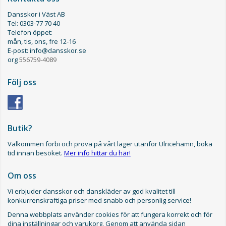
Dansskor i Väst AB
Tel: 0303-77 70 40
Telefon öppet:
mån, tis, ons, fre 12-16
E-post: info@dansskor.se
org
556759-4089
Följ oss
Butik?
Välkommen förbi och prova på vårt lager utanför Ulricehamn, boka
tid innan besöket.
Mer info hittar du här!
Om oss
Vi erbjuder dansskor och danskläder av god kvalitet till
konkurrenskraftiga priser med snabb och personlig service!
Denna webbplats använder cookies för att fungera korrekt och för
dina inställningar och varukorg. Genom att använda sidan