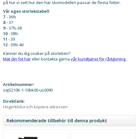
på hur vi sett hur den här skomodellen passar de flesta fötter.
Vår egen storlekstabell:
7 -
36½
8 -
37
9 -
37½-38
10
- 38½
11
- 39
12
- 39½-40
Känner du dig osäker på storleken?
​Mät din fot här
eller kontakta gärna
vår kundtjänst för rådgivning.
Artikelnummer:
saJS210K-1-10bk00-us0090
Direktlänk:
Högerklicka och kopiera adressen
Rekommenderade tillbehör till denna produkt