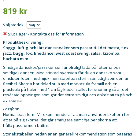
819 kr
Välj storlek
Slut i lager - Kontakta oss för information
Produktbeskrivning:
Snygg, luftig och lätt danssneaker som passar till det mesta, t.ex.
jazz, bugg, fox, linedance, west coast swing, salsa, kizomba,
bachata m.m.
Smidiga dansskor/jazzskor som är otroligt lätta på fötterna och
smidiga i dansen. Med stickad ovansida får du en danssko som
omsluter foten med mjuk men stabil passform samtidigt som den är
flexibel. Skorna har delad sula med mockasula framtill och en
plastsula på hälen med 1 cm låg klack. Istället för snörning så är det
resår vid öppningen som gör det extra smidigt och enkelt att ta på och
av skorna.
Passform
Normal passform. Vi rekommenderar att man använder skohorn för
att ta på sig skorna, det går smidigare samt hjälper skorna att
hålla passformen bättre.
Storlekstabellen nedan är en generell rekommendation som baseras