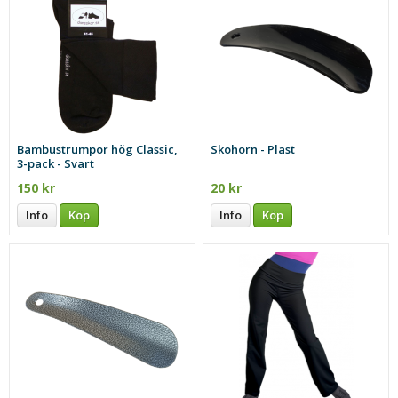
Bambustrumpor hög Classic,
Skohorn - Plast
3-pack - Svart
150 kr
20 kr
Info
Köp
Info
Köp