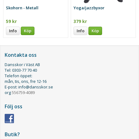
Skohorn - Metall
Yoga/jazzbyxor
59 kr
379 kr
Info
Köp
Info
Köp
Kontakta oss
Dansskor i Väst AB
Tel: 0303-77 70 40
Telefon öppet:
mån, tis, ons, fre 12-16
E-post: info@dansskor.se
org
556759-4089
Följ oss
Butik?