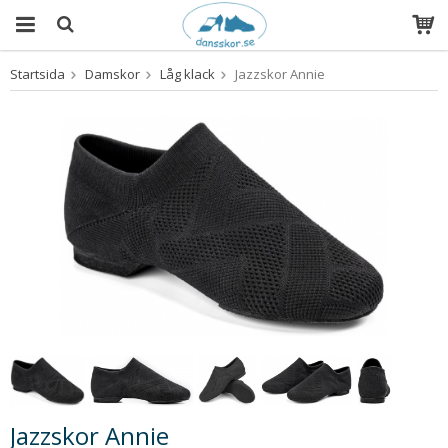
Startsida
Damskor
Låg klack
Jazzskor Annie
Produkten har blivit tillagd i varukorgen
Jazzskor Annie