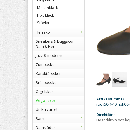
Låg klack
Mellanklack
Hög klack
Stövlar
Herrskor
Sneakers & Buggskor
Dam & Herr
Jazz & modernt
Zumbaskor
Karaktärsskor
Bröllopsskor
Orgelskor
Artikelnummer:
Veganskor
ruch50-1-40mbk00-
Unika varor!
Direktlänk:
Barn
Högerklicka och k
Damkläder