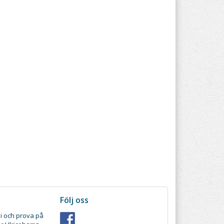
Följ oss
i och prova på