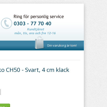
Din varukorg är tom!
o CH50 - Svart, 4 cm klack
org »