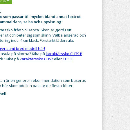
:
o som passar till mycket bland annat foxtrot,
gammaldans, salsa och uppvisning!
ärssko från So Danca. Skon är gjord i ett
er ut och beter sig som skinn. Välbalanserad och
ring inuti. 4 cm klack. Förstärkt lädersula.
rger samt bred modell här!
ckasula på skorna? Kika på
karaktärssko CH791!
ck? Kika på
karaktärssko CH52
eller
CH53!
dan är en generell rekommendation som baseras
n här skomodellen passar de flesta fötter.
ell: