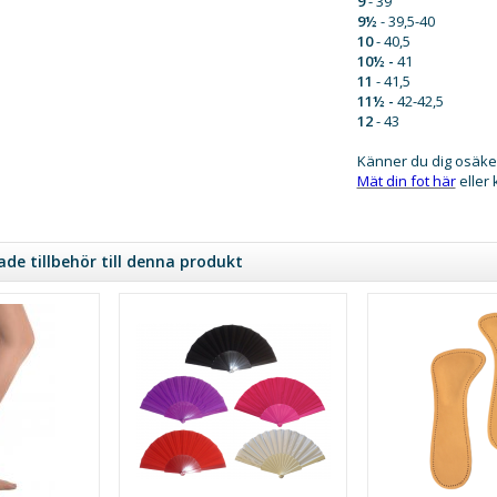
9
- 39
9½
- 39,5-40
10
- 40,5
10½ -
41
11
- 41,5
11½ -
42-42,5
12
- 43
Känner du dig osäke
​Mät din fot här
eller
e tillbehör till denna produkt