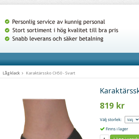
Låg klack
Karaktärssko CH50 - Svart
Karaktärssk
819 kr
Välj storlek:
Finns i lager
Lägg i varuk