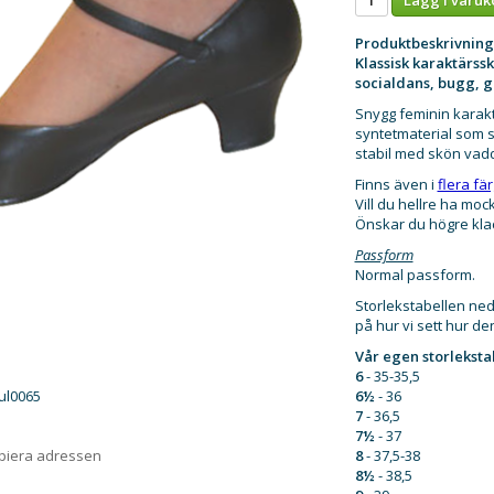
Produktbeskrivning
Klassisk karaktärssk
socialdans, bugg, 
Snygg feminin karakt
syntetmaterial som s
stabil med skön vadde
Finns även i
flera fä
Vill du hellre ha mo
Önskar du högre kla
Passform
Normal passform.
Storlekstabellen ne
på hur vi sett hur de
Vår egen storlekstab
6
- 35-35,5
6½
- 36
ul0065
7
- 36,5
7½
- 37
8
- 37,5-38
opiera adressen
8½
- 38,5