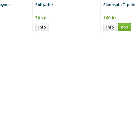
byxor -
Solfjäder
Skinnsula T-pelo
r
50 kr
160 kr
Info
Info
Köp