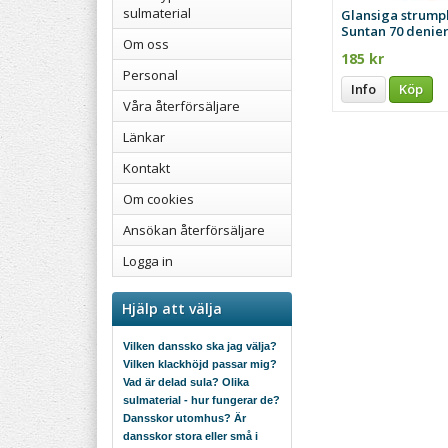
sulmaterial
Glansiga strump
Suntan 70 denie
Om oss
185 kr
Personal
Info
Köp
Våra återförsäljare
Länkar
Kontakt
Om cookies
Ansökan återförsäljare
Logga in
Hjälp att välja
Vilken danssko ska jag välja?
Vilken klackhöjd passar mig?
Vad är delad sula? Olika
sulmaterial - hur fungerar de?
Dansskor utomhus? Är
dansskor stora eller små i