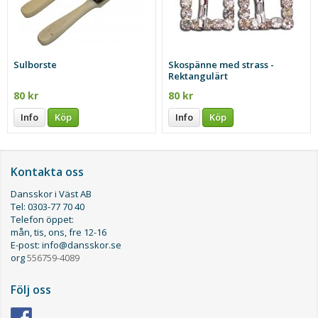
Sulborste
Skospänne med strass -
Rektangulärt
80 kr
80 kr
Info
Köp
Info
Köp
Kontakta oss
Dansskor i Väst AB
Tel: 0303-77 70 40
Telefon öppet:
mån, tis, ons, fre 12-16
E-post: info@dansskor.se
org
556759-4089
Följ oss