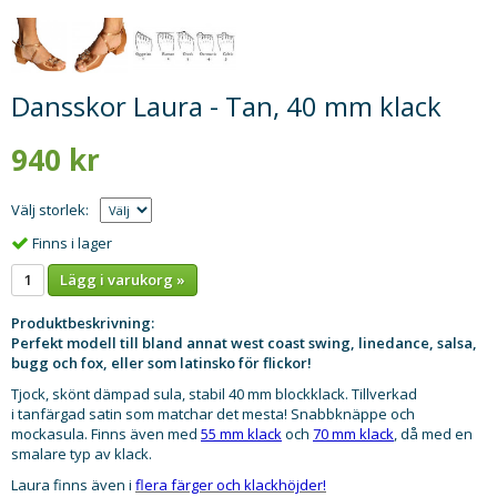
Dansskor Laura - Tan, 40 mm klack
940 kr
Välj storlek:
Finns i lager
Lägg i varukorg »
Produktbeskrivning:
Perfekt modell till bland annat west coast swing, linedance, salsa,
bugg och fox, eller som latinsko för flickor!
Tjock, skönt dämpad sula, stabil 40 mm blockklack. Tillverkad
i tanfärgad satin som matchar det mesta! Snabbknäppe och
mockasula. Finns även med
55 mm klack
och
70 mm klack
, då med en
smalare typ av klack.
Laura finns även i
flera färger och klackhöjder!