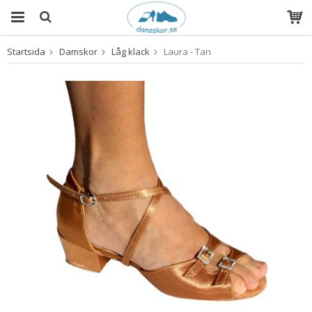
Startsida
Damskor
Låg klack
Laura - Tan
Produkten har blivit tillagd i varukorgen