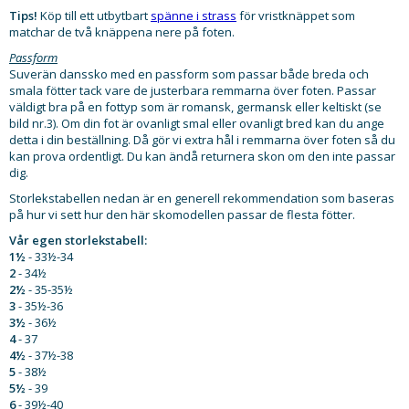
Tips!
Köp till ett utbytbart
spänne i strass
för vristknäppet som
matchar de två knäppena nere på foten.
Passform
Suverän danssko med en passform som passar både breda och
smala fötter tack vare de justerbara remmarna över foten. Passar
väldigt bra på en fottyp som är romansk, germansk eller keltiskt (se
bild nr.3). Om din fot är ovanligt smal eller ovanligt bred kan du ange
detta i din beställning. Då gör vi extra hål i remmarna över foten så du
kan prova ordentligt. Du kan ändå returnera skon om den inte passar
dig.
Storlekstabellen nedan är en generell rekommendation som baseras
på hur vi sett hur den här skomodellen passar de flesta fötter.
Vår egen storlekstabell:
1½
- 33½-34
2
- 34½
2½
- 35-35½
3
- 35½-36
3½
- 36½
4
- 37
4½
- 37½-38
5
- 38½
5½
- 39
6
- 39½-40