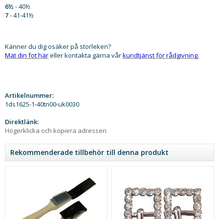
6½
- 40½
7
- 41-41½
Känner du dig osäker på storleken?
Mät din fot här
eller kontakta gärna vår
kundtjänst för rådgivning.
Artikelnummer:
1ds1625-1-40tn00-uk0030
Direktlänk:
Högerklicka och kopiera adressen
Rekommenderade tillbehör till denna produkt