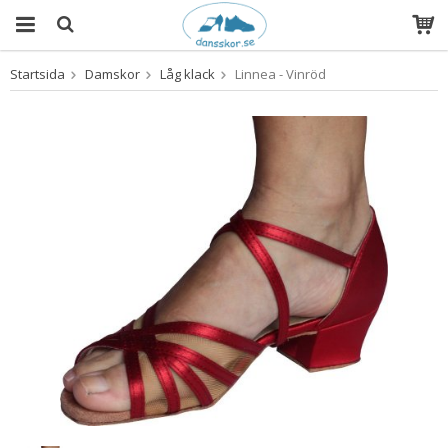
Startsida
Damskor
Låg klack
Linnea - Vinröd
Produkten har blivit tillagd i varukorgen