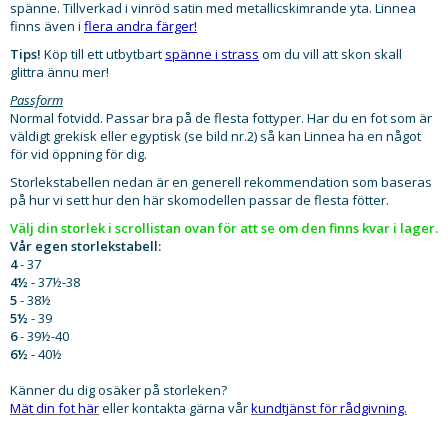
spänne. Tillverkad i vinröd satin med metallicskimrande yta. Linnea
finns även i
flera andra färger!
Tips!
Köp till ett utbytbart
spänne i strass
om du vill att skon skall
glittra ännu mer!
Passform
Normal fotvidd. Passar bra på de flesta fottyper. Har du en fot som är
väldigt grekisk eller egyptisk (se bild nr.2) så kan Linnea ha en något
för vid öppning för dig.
Storlekstabellen nedan är en generell rekommendation som baseras
på hur vi sett hur den här skomodellen passar de flesta fötter.
Välj din storlek i scrollistan ovan för att se om den finns kvar i lager.​
Vår egen storlekstabell:
4
- 37
4½
- 37½-38
5
- 38½
5½
- 39
6
- 39½-40
6½
- 40½
Känner du dig osäker på storleken?
Mät din fot här
eller kontakta gärna vår
kundtjänst för rådgivning.