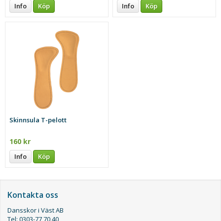
Info
Köp
Info
Köp
Skinnsula T-pelott
160 kr
Info
Köp
Kontakta oss
Dansskor i Väst AB
Tel: 0303-77 70 40