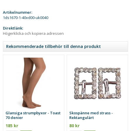
Artikelnummer:
1ds1670-1-40vd00-uk0040
Direktlänk:
Högerklicka och kopiera adressen
Rekommenderade tillbehör till denna produkt
Glansiga strumpbyxor - Toast
Skospänne med strass -
70 denier
Rektangulärt
185 kr
80 kr