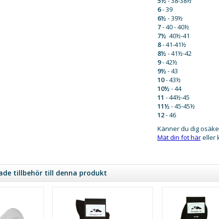
5½
- 38-38½
6
- 39
6½
- 39½
7
- 40 - 40½
7½
40½-41
8
- 41-41½
8½
- 41½-42
9
- 42½
9½
- 43
10
- 43½
10½
- 44
11
- 44½-45
11½
- 45-45½
12
- 46
Känner du dig osäke
Mät din fot här
eller
e tillbehör till denna produkt