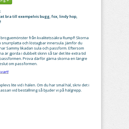
:
 bra till exempelvis bugg, fox, lindy hop,
!
broguemönster från kvalitetssäkra Rumpf! Skorna
 snurrplatta och löstagbar innersula. Jämför du
har Sammy likadan sula och passform. Eftersom
 är gjorda i dubbelt skinn så tar det lite extra tid
 passformen. Prova därför gärna skorna en längre
beslut om passformen.
vart!
evs lite vid i hälen. Om du har smal häl, skriv det i
ssan vid beställning så bjuder vi på hälgrepp.