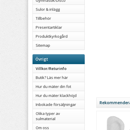
Gymnastik/Disco
Sulor & inlägg
Tillbehör
Presentartiklar
Produktkyrkogård
Sitemap
Övrigt
Villkor/Returinfo
Butik? Läs mer här
Hur du mäter din fot
Hur du mäter klackhöjd
Rekommenderad
Inbokade försäljningar
Olika typer av
sulmaterial
Om oss