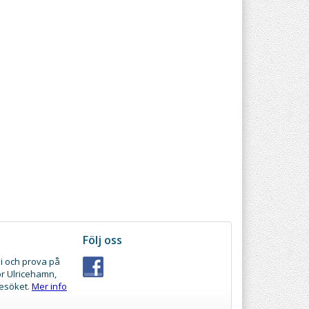
Följ oss
i och prova på
ör Ulricehamn,
besöket.
Mer info