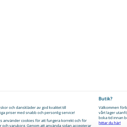
Butik?
skor och danskläder av god kvalitet till
Välkommen förb
iga priser med snabb och personlig service!
vårt lager utanf
boka tid innan 
 använder cookies för att fungera korrekt och för
hittar du här!
gar och varukorg. Genom att använda sidan accepterar