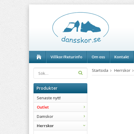
Villkor/Returinfo
Om oss
Kontakt
Startsida
Herrskor
Produkter
Senaste nytt!
Outlet
Damskor
Herrskor