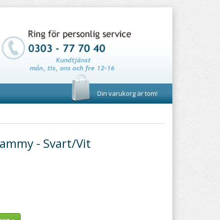
Din varukorg är tom!
ammy - Svart/Vit
org »