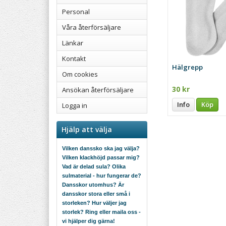
Personal
Våra återförsäljare
Länkar
Kontakt
Hälgrepp
Om cookies
30 kr
Ansökan återförsäljare
Info
Köp
Logga in
Hjälp att välja
Vilken danssko ska jag välja?
Vilken klackhöjd passar mig?
Vad är delad sula? Olika
sulmaterial - hur fungerar de?
Dansskor utomhus? Är
dansskor stora eller små i
storleken? Hur väljer jag
storlek? Ring eller maila oss -
vi hjälper dig gärna!