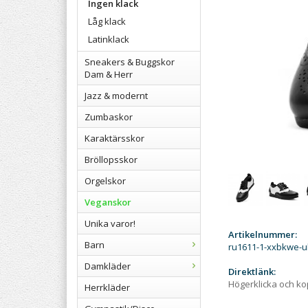
Ingen klack
Låg klack
Latinklack
Sneakers & Buggskor
Dam & Herr
Jazz & modernt
Zumbaskor
Karaktärsskor
Bröllopsskor
Orgelskor
Veganskor
Unika varor!
Artikelnummer:
Barn
ru1611-1-xxbkwe-u
Damkläder
Direktlänk:
Högerklicka och k
Herrkläder