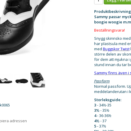
Produktbeskrivning
Sammy passar mycket
boogie woogie m.m
Beställningsvara!
Snygg skinnsko med 
har plastsula med en
med
Buggskor Twist
större delen av skorna
för dem att mjukna i
stund innan du tar 
Sammy finns även i s
Passform
Normal passform. Uppl
meddelanderutan i ka
Storleksguide:
3
- 34½-35
k0065
3½
- 35½
4
- 36-36½
4½
- 37
opiera adressen
5
- 37½