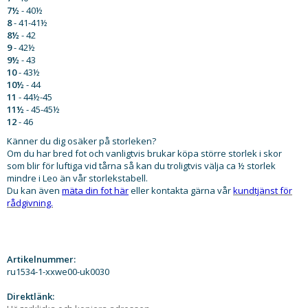
7½
- 40½
8
- 41-41½
8½
- 42
9
- 42½
9½
- 43
10
- 43½
10½
- 44
11
- 44½-45
11½
- 45-45½
12
- 46
Känner du dig osäker på storleken?
Om du har bred fot och vanligtvis brukar köpa större storlek i skor
som blir för luftiga vid tårna så kan du troligtvis välja ca ½ storlek
mindre i Leo än vår storlekstabell.
Du kan även
mäta din fot här
eller kontakta gärna vår
kundtjänst för
rådgivning.
Artikelnummer:
ru1534-1-xxwe00-uk0030
Direktlänk: