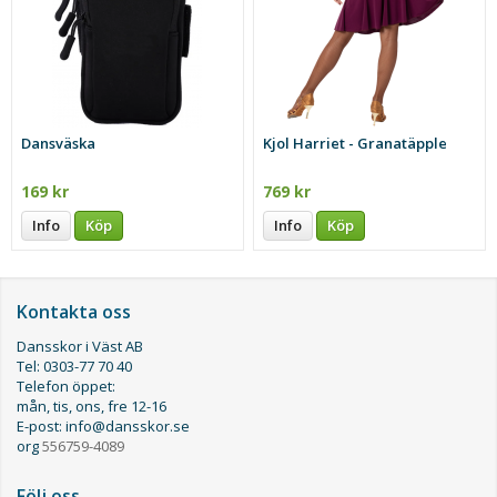
Dansväska
Kjol Harriet - Granatäpple
169 kr
769 kr
Info
Köp
Info
Köp
Kontakta oss
Dansskor i Väst AB
Tel: 0303-77 70 40
Telefon öppet:
mån, tis, ons, fre 12-16
E-post: info@dansskor.se
org
556759-4089
Följ oss