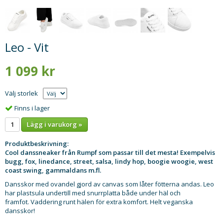
Leo - Vit
1 099 kr
Välj storlek
Finns i lager
Lägg i varukorg »
Produktbeskrivning:
Cool danssneaker från Rumpf som passar till det mesta! Exempelvis
bugg, fox, linedance, street, salsa, lindy hop, boogie woogie, west
coast swing, gammaldans m.fl.
Dansskor med ovandel gjord av canvas som låter fötterna andas. Leo
har plastsula undertill med snurrplatta både under häl och
framfot. Vaddering runt hälen för extra komfort. Helt veganska
dansskor!