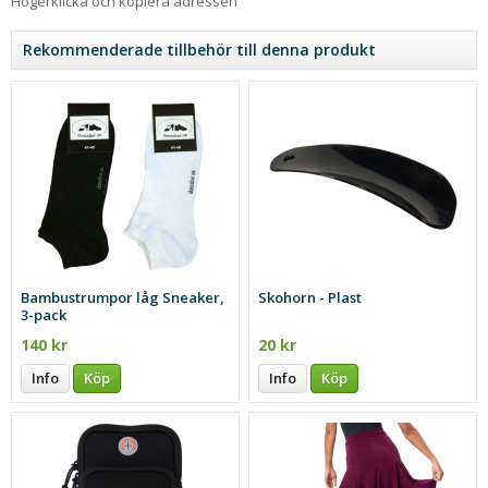
Högerklicka och kopiera adressen
Rekommenderade tillbehör till denna produkt
Bambustrumpor låg Sneaker,
Skohorn - Plast
3-pack
140 kr
20 kr
Info
Köp
Info
Köp