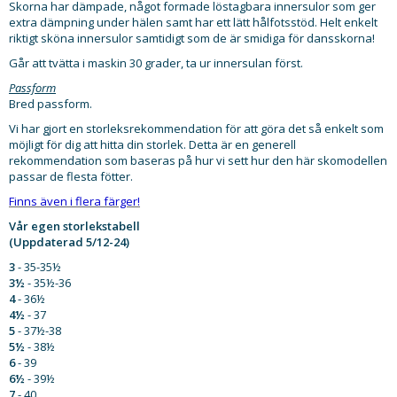
Skorna har dämpade, något formade löstagbara innersulor som ger
extra dämpning under hälen samt har ett lätt hålfotsstöd. Helt enkelt
riktigt sköna innersulor samtidigt som de är smidiga för dansskorna!
Går att tvätta i maskin 30 grader, ta ur innersulan först.
Passform
Bred passform.
Vi har gjort en storleksrekommendation för att göra det så enkelt som
möjligt för dig att hitta din storlek. Detta är en generell
rekommendation som baseras på hur vi sett hur den här skomodellen
passar de flesta fötter.
Finns även i flera färger!
Vår egen storlekstabell
(Uppdaterad 5/12-24)
3
- 35-35½
3½
- 35½-36
4
- 36½
4½
- 37
5
- 37½-38
5½
- 38½
6
- 39
6½
- 39½
7
- 40