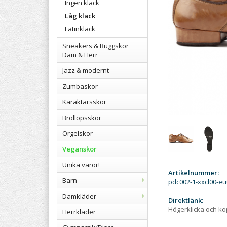
Ingen klack
Låg klack
Latinklack
Sneakers & Buggskor
Dam & Herr
Jazz & modernt
Zumbaskor
Karaktärsskor
Bröllopsskor
Orgelskor
Veganskor
Unika varor!
Artikelnummer:
Barn
pdc002-1-xxcl00-e
Damkläder
Direktlänk:
Högerklicka och k
Herrkläder