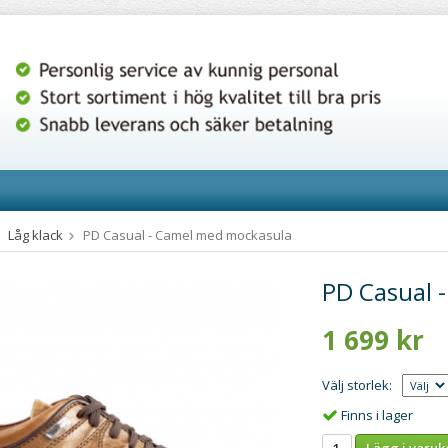
Låg klack
PD Casual - Camel med mockasula
PD Casual 
1 699 kr
Välj storlek:
Finns i lager
Lägg i varuk