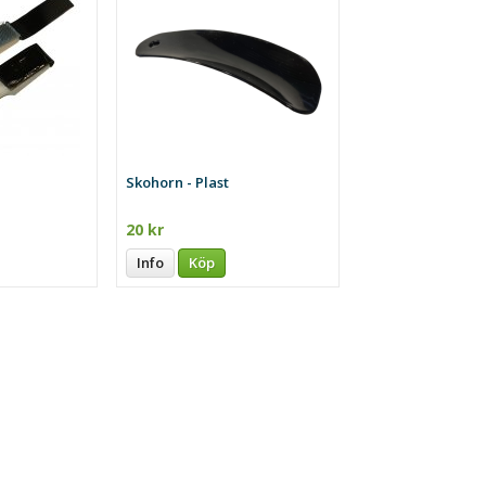
Skohorn - Plast
20 kr
Info
Köp