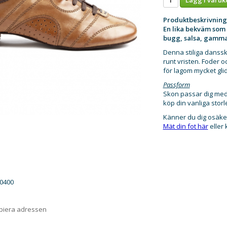
Produktbeskrivning
En lika bekväm som c
bugg, salsa, gamm
Denna stiliga danssko
runt vristen. Foder 
för lagom mycket glid
Passform
Skon passar dig med 
köp din vanliga storl
Känner du dig osäke
Mät din fot här
eller
u0400
opiera adressen