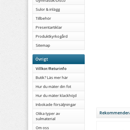
Gymnastik/Disco
Sulor & inlägg
Tillbehör
Presentartiklar
Produktkyrkogård
Sitemap
Övrigt
Villkor/Returinfo
Butik? Läs mer här
Hur du mäter din fot
Hur du mäter klackhöjd
Inbokade försäljningar
Rekommenderad
Olika typer av
sulmaterial
Om oss