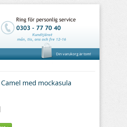
Din varukorg är tom!
- Camel med mockasula
org »