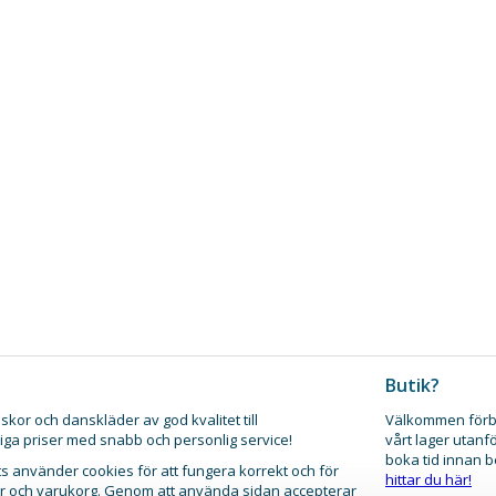
Butik?
skor och danskläder av god kvalitet till
Välkommen förb
iga priser med snabb och personlig service!
vårt lager utanf
boka tid innan 
 använder cookies för att fungera korrekt och för
hittar du här!
gar och varukorg. Genom att använda sidan accepterar