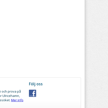
Följ oss
i och prova på
ör Ulricehamn,
besöket.
Mer info