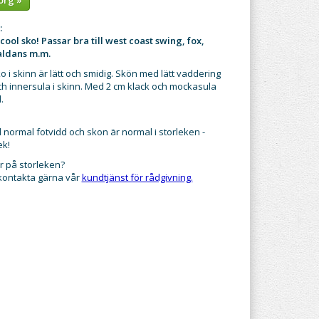
:
ool sko! Passar bra till west coast swing, fox,
aldans m.m.
 i skinn är lätt och smidig. Skön med lätt vaddering
och innersula i skinn. Med 2 cm klack och mockasula
.
normal fotvidd och skon är normal i storleken -
ek!
r på storleken?
 kontakta gärna vår
kundtjänst för rådgivning.