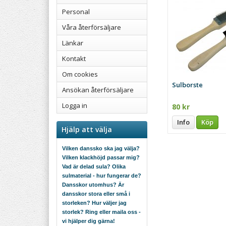
Personal
Våra återförsäljare
Länkar
Kontakt
Om cookies
Sulborste
Ansökan återförsäljare
Logga in
80 kr
Info
Köp
Hjälp att välja
Vilken danssko ska jag välja?
Vilken klackhöjd passar mig?
Vad är delad sula? Olika
sulmaterial - hur fungerar de?
Dansskor utomhus? Är
dansskor stora eller små i
storleken? Hur väljer jag
storlek? Ring eller maila oss -
vi hjälper dig gärna!