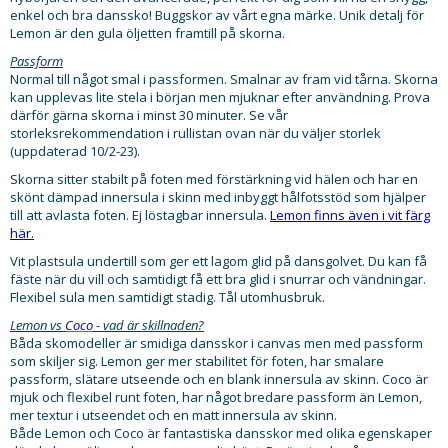
enkel och bra danssko! Buggskor av vårt egna märke. Unik detalj för
Lemon är den gula öljetten framtill på skorna.
Passform
Normal till något smal i passformen. Smalnar av fram vid tårna. Skorna
kan upplevas lite stela i början men mjuknar efter användning. Prova
därför gärna skorna i minst 30 minuter. Se vår
storleksrekommendation i rullistan ovan när du väljer storlek
(uppdaterad 10/2-23).
Skorna sitter stabilt på foten med förstärkning vid hälen och har en
skönt dämpad innersula i skinn med inbyggt hålfotsstöd som hjälper
till att avlasta foten. Ej löstagbar innersula.
Lemon finns även i vit färg
här.
Vit plastsula undertill som ger ett lagom glid på dansgolvet. Du kan få
fäste när du vill och samtidigt få ett bra glid i snurrar och vändningar.
Flexibel sula men samtidigt stadig. Tål utomhusbruk.
Lemon vs
Coco
- vad är skillnaden?
Båda skomodeller är smidiga dansskor i canvas men med passform
som skiljer sig. Lemon ger mer stabilitet för foten, har smalare
passform, slätare utseende och en blank innersula av skinn. Coco är
mjuk och flexibel runt foten, har något bredare passform än Lemon,
mer textur i utseendet och en matt innersula av skinn.
Både Lemon och Coco är fantastiska dansskor med olika egenskaper