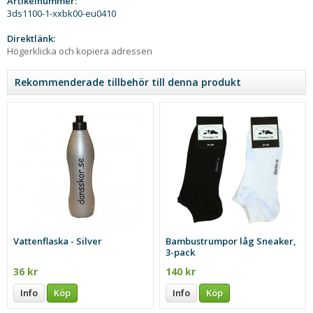
Artikelnummer:
3ds1100-1-xxbk00-eu0410
Direktlänk:
Högerklicka och kopiera adressen
Rekommenderade tillbehör till denna produkt
Vattenflaska - Silver
Bambustrumpor låg Sneaker,
3-pack
36 kr
140 kr
Info
Köp
Info
Köp