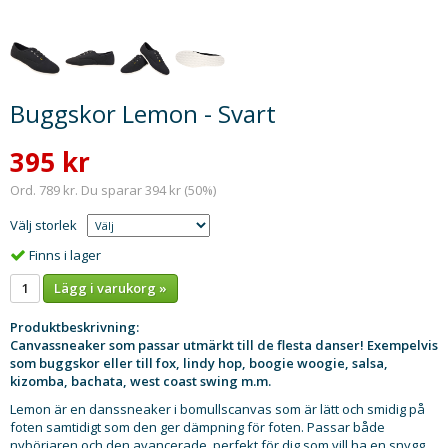
Buggskor Lemon - Svart
395 kr
Ord. 789 kr. Du sparar 394 kr (50%)
Välj storlek
Finns i lager
Lägg i varukorg »
Produktbeskrivning:
Canvassneaker som passar utmärkt till de flesta danser! Exempelvis
som buggskor eller till fox, lindy hop, boogie woogie, salsa,
kizomba, bachata, west coast swing m.m.
Lemon är en danssneaker i bomullscanvas som är lätt och smidig på
foten samtidigt som den ger dämpning för foten. Passar både
nybörjaren och den avancerade, perfekt för dig som vill ha en snygg,