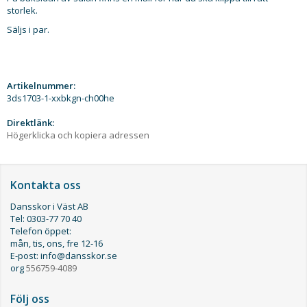
storlek.
Säljs i par.
Artikelnummer:
3ds1703-1-xxbkgn-ch00he
Direktlänk:
Högerklicka och kopiera adressen
Kontakta oss
Dansskor i Väst AB
Tel: 0303-77 70 40
Telefon öppet:
mån, tis, ons, fre 12-16
E-post: info@dansskor.se
org
556759-4089
Följ oss