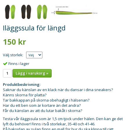
Iläggssula för längd
150 kr
Välj storlek:
Finns i lager
Lägg i varukorg »
Produktbeskrivning:
Saknar du känslan av en klack när du dansar i dina sneakers?
Känns skorna för platta?
Tar bakkappan på skorna obehagligt i hälsenan?
Har du ett ben som är kortare än det andra?
Får du känslan av att du lutar bakåt i skorna?
Testa vår iläggssula som är 1,5 cm tjock under hälen. Den kan ge det
lyft du behöver! Finns i två storlekar, 35-40 och 41-46.
På baksidan av sulan finns en mall för hur du ska klippa till rätt