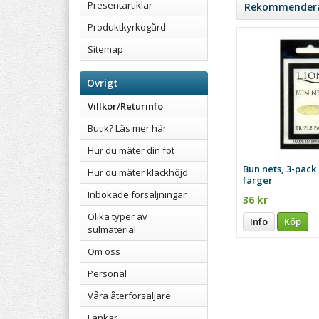
Presentartiklar
Rekommenderad
Produktkyrkogård
Sitemap
Övrigt
Villkor/Returinfo
Butik? Läs mer här
Hur du mäter din fot
Bun nets, 3-pack 
Hur du mäter klackhöjd
färger
Inbokade försäljningar
36 kr
Olika typer av
Info
Köp
sulmaterial
Om oss
Personal
Våra återförsäljare
Länkar