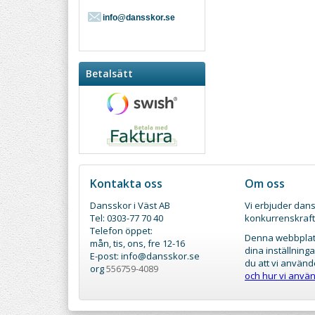
info@dansskor.se
Betalsätt
Kontakta oss
Om oss
Dansskor i Väst AB
Vi erbjuder dans
Tel: 0303-77 70 40
konkurrenskraft
Telefon öppet:
Denna webbplats
mån, tis, ons, fre 12-16
dina inställnin
E-post: info@dansskor.se
du att vi använd
org
556759-4089
och hur vi använ