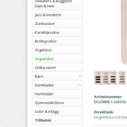
Sneakers & Buggskor
Dam & Herr
Jazz & modernt
Zumbaskor
Karaktärsskor
Bröllopsskor
Orgelskor
Veganskor
Unika varor!
Barn
Damkläder
Herrkläder
Artikelnummer:
bhsl0808-1-xxbk00
Gymnastik/Disco
Sulor & inlägg
Direktlänk:
Högerklicka och k
Tillbehör