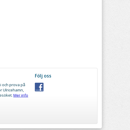
Följ oss
i och prova på
ör Ulricehamn,
besöket.
Mer info