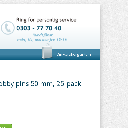
Din varukorg är tom!
obby pins 50 mm, 25-pack
org »