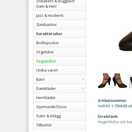
Sneakers & Buggskor
Dam & Herr
Jazz & modernt
Zumbaskor
Karaktärsskor
Bröllopsskor
Orgelskor
Veganskor
Unika varor!
Barn
Damkläder
Herrkläder
Artikelnummer:
ruch53-1-75bk00-u
Gymnastik/Disco
Sulor & inlägg
Direktlänk:
Högerklicka och k
Tillbehör