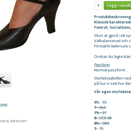
Lägg i varuk
Produktbeskrivning
Klassisk karaktärss
Foxtrot, Socialdans
Skon är gjord i ett s
Välbalanserad och st
Förstärkt lädersula so
Önskar du lägre klac
Passform
Normal passform.
Storlekstabellen ne
på hur vi sett hur de
Vår egen storlekstab
6½
- 36
l0095
7
- 36,5
7½
- 37
8
- 37,5-38
opiera adressen
8½
- 38,5
9
- 39