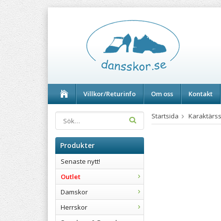
Villkor/Returinfo
Om oss
Kontakt
Startsida
Karaktärs
Produkter
Senaste nytt!
Outlet
Damskor
Herrskor