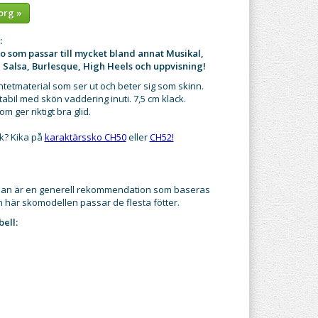
org »
:
ko som passar till mycket bland annat Musikal,
, Salsa, Burlesque, High Heels och uppvisning!
yntetmaterial som ser ut och beter sig som skinn.
abil med skön vaddering inuti. 7,5 cm klack.
m ger riktigt bra glid.
k? Kika på
karaktärssko CH50
eller
CH52!
dan är en generell rekommendation som baseras
n här skomodellen passar de flesta fötter.
ell: