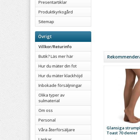
Presentartiklar
Produktkyrkogård
Sitemap
Övrigt
Villkor/Returinfo
Butik? Läs mer här
Rekommenderad
Hur du mäter din fot
Hur du mäter klackhöjd
Inbokade försäljningar
Olika typer av
sulmaterial
Om oss
Personal
Glansiga strump
Våra återförsäljare
Toast 70 denier
Länkar