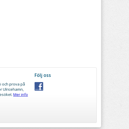
Följ oss
i och prova på
ör Ulricehamn,
besöket.
Mer info