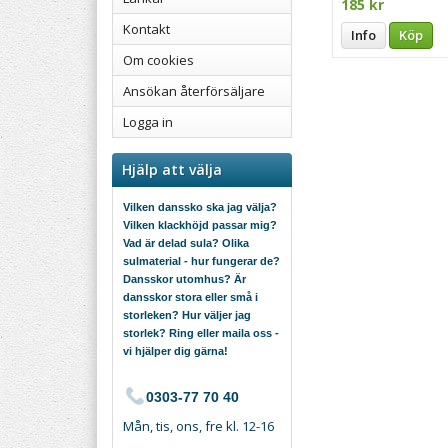
185 kr
Kontakt
Info
Köp
Om cookies
Ansökan återförsäljare
Logga in
Hjälp att välja
Vilken danssko ska jag välja?
Vilken klackhöjd passar mig?
Vad är delad sula? Olika
sulmaterial - hur fungerar de?
Dansskor utomhus? Är
dansskor stora eller små i
storleken? Hur väljer jag
storlek? Ring eller maila oss -
vi hjälper dig gärna!
0303-77 70 40
Mån, tis, ons, fre kl. 12-16