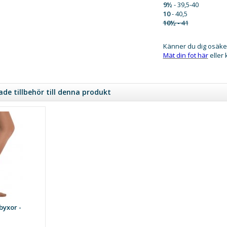
9½
- 39,5-40
10
- 40,5
10½ -
41
Känner du dig osäke
Mät din fot här
eller
e tillbehör till denna produkt
byxor -