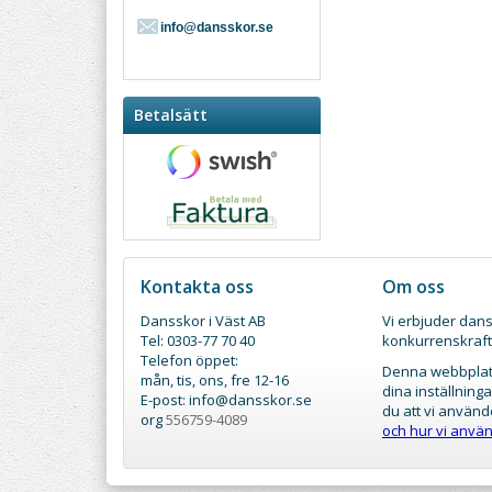
info@dansskor.se
Betalsätt
Kontakta oss
Om oss
Dansskor i Väst AB
Vi erbjuder dans
Tel: 0303-77 70 40
konkurrenskraft
Telefon öppet:
Denna webbplats
mån, tis, ons, fre 12-16
dina inställnin
E-post: info@dansskor.se
du att vi använd
org
556759-4089
och hur vi använ