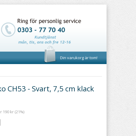
Din varukorg är tom!
o CH53 - Svart, 7,5 cm klack
r 190 kr (21%)